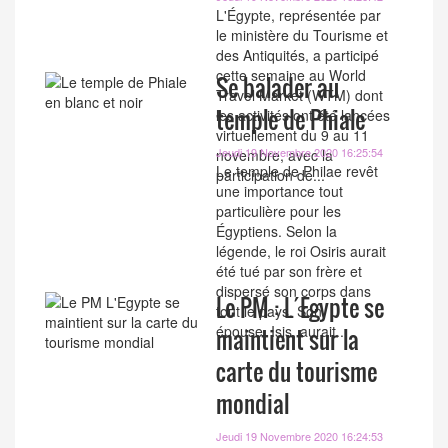
L'Égypte, représentée par
le ministère du Tourisme et
des Antiquités, a participé
cette semaine au World
Se balader au
Travel Market (WTM) dont
temple de Phiale
les activités ont été lancées
virtuellement du 9 au 11
Jeudi 19 Novembre 2020 16:25:54
novembre, avec la
Le temple de Philae revêt
participation de...
une importance tout
particulière pour les
Égyptiens. Selon la
légende, le roi Osiris aurait
été tué par son frère et
dispersé son corps dans
Le PM : L´Egypte se
tout le pays. Son
épouse, Isis, aurait...
maintient sur la
carte du tourisme
mondial
Jeudi 19 Novembre 2020 16:24:53