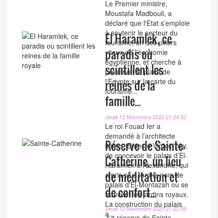
Le Premier ministre,
Moustafa Madbouli, a
déclaré que l'Etat s’emploie
à soutenir le secteur du
El Haramlek, ce
tourisme, un des piliers
paradis où
vitaux de l'économie
égyptienne, et cherche à
scintillent les
préserver la place de
l'Egypte sur la carte du
reines de la
tourisme...
famille...
Jeudi 12 Novembre 2020 21:24:32
Le roi Fouad Ier a
demandé à l’architecte
Réserve de Sainte-
italien, Ernesto Virocci bey,
de concevoir le palais d’El-
Catherine, un lieu
Haramlek à Alexandrie, qui
de méditation et
a pris plus tard le nom de
palais d'El-Montazah où se
de confort...
trouvent les jardins royaux.
La construction du palais
Jeudi 12 Novembre 2020 21:22:59
a...
La réserve de Sainte-