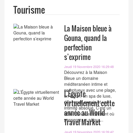
Tourisme
La Maison bleue à
Gouna, quand la
perfection
s’exprime
Jeudi 19 Novembre 2020 16:29:48
Découvrez à la Maison
Bleue un domaine
méditeranéen intime et
somptueux avec une plage,
L’Égypte
un lagon, un spa de luxe,
virtuellement cette
des repas exquis et une
intimité absolue. C’est un
année au World
hôtel tout à fait différent où
passerez un séjour...
Travel Market
Jeudi 19 Novembre 2020 16:26:42