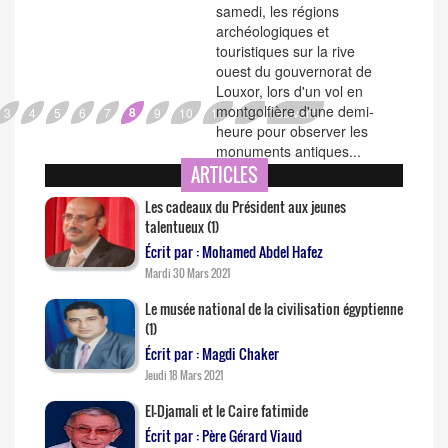
samedi, les régions
archéologiques et
touristiques sur la rive
ouest du gouvernorat de
Louxor, lors d'un vol en
montgolfière d'une demi-
8
3
4
5
6
7
9
10
11
12
Suivant
heure pour observer les
monuments antiques...
ARTICLES
Les cadeaux du Président aux jeunes
talentueux (1)
Écrit par : Mohamed Abdel Hafez
Mardi 30 Mars 2021
Le musée national de la civilisation égyptienne
(1)
Écrit par : Magdi Chaker
Jeudi 18 Mars 2021
El-Djamali et le Caire fatimide
Écrit par : Père Gérard Viaud