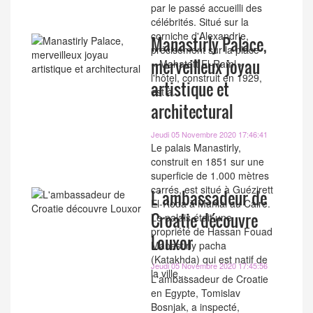
par le passé accueilli des
célébrités. Situé sur la
corniche d'Alexandrie,
Manastirly Palace,
précisément sur la place
merveilleux joyau
« Mahatett El-Raml »,
l'hôtel, construit en 1929,
artistique et
est à...
architectural
Jeudi 05 Novembre 2020 17:46:41
Le palais Manastirly,
construit en 1851 sur une
superficie de 1.000 mètres
carrés, est situé à Guézirett
L´ambassadeur de
El-Roda à Manial au Caire.
Croatie découvre
Le palais était une
propriété de Hassan Fouad
Louxor
Manastirly pacha
(Katakhda) qui est natif de
Jeudi 05 Novembre 2020 17:45:56
la ville...
L'ambassadeur de Croatie
en Egypte, Tomislav
Bosnjak, a inspecté,