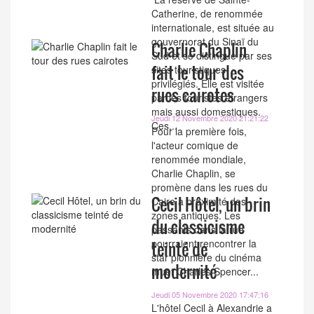
Catherine, de renommée
internationale, est située au
gouvernorat du Sinaï du
Charlie Chaplin
Sud et se distingue par ses
fait le tour des
sites touristiques
privilégiés. Elle est visitée
rues cairotes
par les touristes étrangers
mais aussi domestiques.
Jeudi 12 Novembre 2020 21:21:22
Ces...
Pour la première fois,
l'acteur comique de
renommée mondiale,
Charlie Chaplin, se
promène dans les rues du
Cecil Hôtel, un brin
Caire à proximité des
zones antiques. Les
du classicisme
passants dans la rue
pourraient rencontrer la
teinté de
star pionnière du cinéma
modernité
muet Charles Spencer...
Jeudi 05 Novembre 2020 17:47:16
L'hôtel Cecil à Alexandrie a