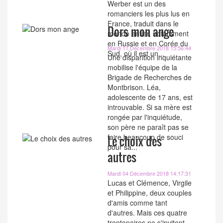
Werber est un des
romanciers les plus lus en
France, traduit dans le
Dors mon ange
monde entier, notamment
en Russie et en Corée du
Mardi 11 Décembre 2018 15:56:44
Sud, où il est un...
Une disparition inquiétante
mobilise l'équipe de la
Brigade de Recherches de
Montbrison. Léa,
adolescente de 17 ans, est
introuvable. Si sa mère est
rongée par l'inquiétude,
son père ne paraît pas se
faire beaucoup de souci
Le choix des
pour sa...
autres
Mardi 04 Décembre 2018 14:17:31
Lucas et Clémence, Virgile
et Philippine, deux couples
d'amis comme tant
d'autres. Mais ces quatre
trentenaires ne s'invitent