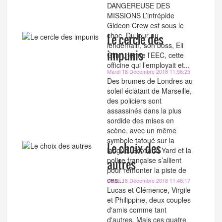
DANGEREUSE DES
MISSIONS L’intrépide
Gideon Crew est sous le
choc. Du jour au
Le cercle des
lendemain, son boss, Eli
impunis
Glinn, ferme l’EEC, cette
officine qui l’employait et...
Mardi 18 Décembre 2018 11:56:25
Des brumes de Londres au
soleil éclatant de Marseille,
des policiers sont
assassinés dans la plus
sordide des mises en
scène, avec un même
symbole tatoué sur la
Le choix des
langue. Scotland Yard et la
police française s’allient
autres
pour remonter la piste de
ces...
Mardi 18 Décembre 2018 11:48:17
Lucas et Clémence, Virgile
et Philippine, deux couples
d'amis comme tant
d'autres. Mais ces quatre