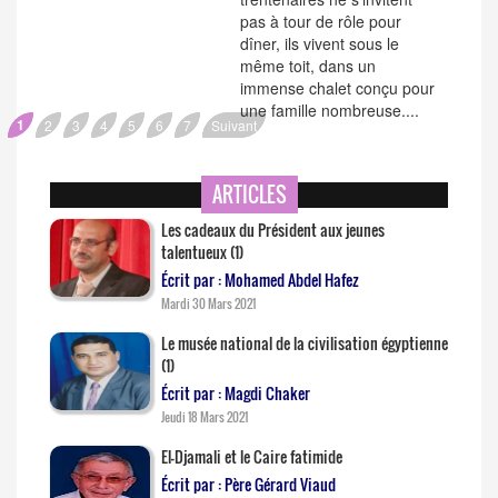
pas à tour de rôle pour
dîner, ils vivent sous le
même toit, dans un
immense chalet conçu pour
une famille nombreuse....
1
2
3
4
5
6
7
Suivant
ARTICLES
Les cadeaux du Président aux jeunes
talentueux (1)
Écrit par : Mohamed Abdel Hafez
Mardi 30 Mars 2021
Le musée national de la civilisation égyptienne
(1)
Écrit par : Magdi Chaker
Jeudi 18 Mars 2021
El-Djamali et le Caire fatimide
Écrit par : Père Gérard Viaud