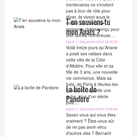
trentenaires ne s'invitent
pas à tour de rôle pour
dîner, ils vivent sous le
T’en souviens-tu
même toit, dans un
immense chalet conçu pour
mon Anais ?
une famille nombreuse....
Mardi 11 Décembre 2018 16:00:24
Voilà treize jours qu'Ariane
a posé ses valises dans
cette villa de la Côte
d'Albâtre. Pour elle et sa
fille de 3 ans, une nouvelle
vie commence. Mais sa
fuite, de Paris à Veules-les-
La boîte de
Roses, en rappelle une
autre, plus d'un siècle
Pandore
plus...
Mardi 11 Décembre 2018 15:59:44
Savez-vous qui vous êtes
vraiment ? Êtes-vous sûr
de ne pas avoir vécu
d'autres vies ? Bernard