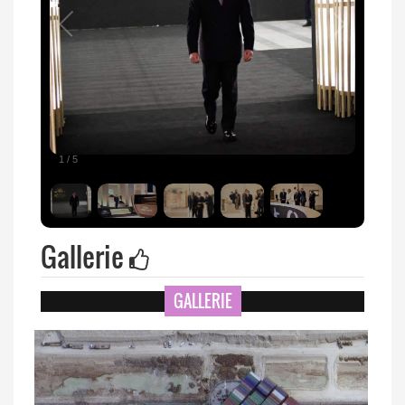
1
/
5
Gallerie
GALLERIE