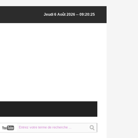
Jeudi 6 Août 2026 -- 09:20:26
: Aboul Gheit et le ministre finlandais des AE examinent la situation dans la région arabe