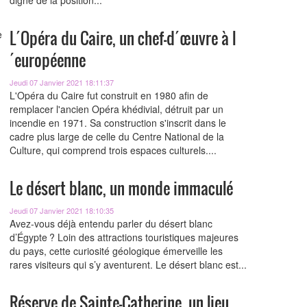
digne de la position...
L´Opéra du Caire, un chef-d´œuvre à l
´européenne
Jeudi 07 Janvier 2021 18:11:37
L'Opéra du Caire fut construit en 1980 afin de
remplacer l'ancien Opéra khédivial, détruit par un
incendie en 1971. Sa construction s'inscrit dans le
cadre plus large de celle du Centre National de la
Culture, qui comprend trois espaces culturels....
Le désert blanc, un monde immaculé
Jeudi 07 Janvier 2021 18:10:35
Avez-vous déjà entendu parler du désert blanc
d’Égypte ? Loin des attractions touristiques majeures
du pays, cette curiosité géologique émerveille les
rares visiteurs qui s’y aventurent. Le désert blanc est...
Réserve de Sainte-Catherine, un lieu