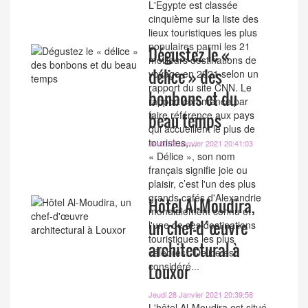
L'Egypte est classée
cinquième sur la liste des
lieux touristiques les plus
populaires parmi les 21
Dégustez le «
meilleurs destinations de
délice » des
voyage en 2021 selon un
rapport du site CNN. Le
bonbons et du
rapport commence par
faire référence aux pays
beau temps
qui accueillent le plus de
touristes,...
Jeudi 28 Janvier 2021 20:41:03
« Délice », son nom
français signifie joie ou
plaisir, c’est l'un des plus
grands cafés d'Alexandrie
Hôtel Al-Moudira,
mondialement connu et
un chef-d´œuvre
l'une de ses destinations
touristiques les plus
architectural à
célèbres. Delice est
considéré...
Louxor
Jeudi 28 Janvier 2021 20:39:58
L'hôtel Al-Moudira est situé