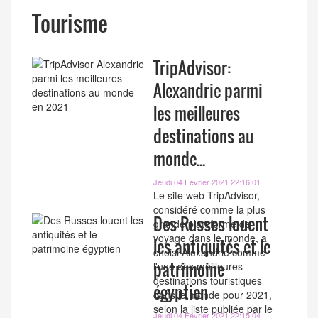
Tourisme
TripAdvisor:
Alexandrie parmi
les meilleures
destinations au
monde...
Jeudi 04 Février 2021 22:16:01
Le site web TripAdvisor,
considéré comme la plus
Des Russes louent
grande plateforme de
voyage dans le monde, a
les antiquités et le
choisi Alexandrie comme
patrimoine
l'une des meilleures
destinations touristiques
égyptien
dans le monde pour 2021,
selon la liste publiée par le
Jeudi 04 Février 2021 22:15:04