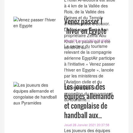
à 4 km de la Vallée des
Rois, de la Vallée des
Reines et du Temple
Venez passer l
d'Hatchepsout à Louxor.
´hiver en Egypte
L'hôtel appartient à son
propriétaire Zeina Abu
Jeudi 28 Janvier 2021 20:38:57
Khair. Le palais qui a été
Le secteur du tourisme
construit au...
relevant de la compagnie
aérienne EgyptAir participe
à l'initiative « Venez passer
l'hiver en Egypte », lancée
par les ministères de
l'Aviation civile et du
Les joueurs des
Tourisme, pour la
promotion du mouvement
équipes allemande
du tourisme...
et congolaise de
handball aux...
Jeudi 28 Janvier 2021 20:37:58
Les joueurs des équipes