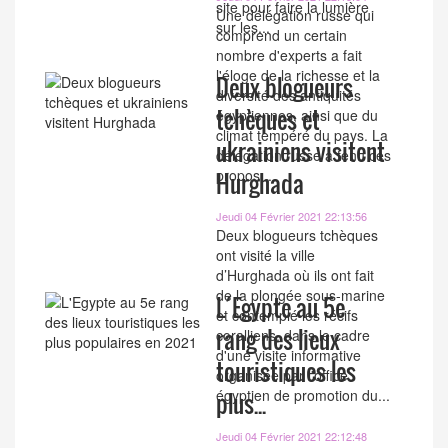
site pour faire la lumière
Une délégation russe qui
sur les...
comprend un certain
nombre d'experts a fait
l'éloge de la richesse et la
Deux blogueurs
diversité des antiquités
tchèques et
égyptiennes, ainsi que du
climat tempéré du pays. La
ukrainiens visitent
délégation russe a tenu ces
propos...
Hurghada
Jeudi 04 Février 2021 22:13:56
Deux blogueurs tchèques
ont visité la ville
d’Hurghada où ils ont fait
de la plongée sous-marine
L´Egypte au 5e
et contemplé les récifs
rang des lieux
coralliens, dans le cadre
d'une visite informative
touristiques les
organisée par l'office
égyptien de promotion du...
plus...
Jeudi 04 Février 2021 22:12:48