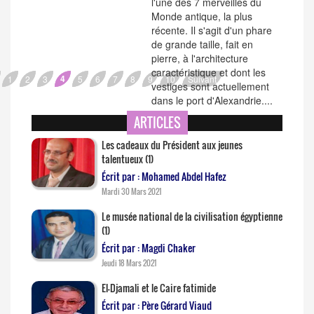
l'une des 7 merveilles du
Monde antique, la plus
récente. Il s'agit d'un phare
de grande taille, fait en
pierre, à l'architecture
caractéristique et dont les
4
1
2
3
5
6
7
8
9
10
Suivant
vestiges sont actuellement
dans le port d'Alexandrie....
ARTICLES
Les cadeaux du Président aux jeunes
talentueux (1)
Écrit par : Mohamed Abdel Hafez
Mardi 30 Mars 2021
Le musée national de la civilisation égyptienne
(1)
Écrit par : Magdi Chaker
Jeudi 18 Mars 2021
El-Djamali et le Caire fatimide
Écrit par : Père Gérard Viaud