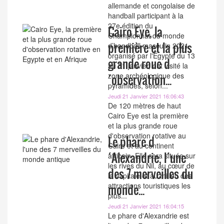
allemande et congolaise de
handball participant à la
27e édition du
Cairo Eye, la
Championnat du monde
première et la plus
d’handball masculin 2021,
organisé par l'Égypte du 13
grande roue d
au 31 janvier, ont visité la
zone archéologique des
´observation...
pyramides, selon...
Jeudi 21 Janvier 2021 16:06:43
De 120 mètres de haut
Cairo Eye est la première
et la plus grande roue
d'observation rotative au
Le phare d
Caire et au continent
´Alexandrie, l´une
africain. Elle sera située sur
les rives du Nil, au cœur de
des 7 merveilles du
la capitale et au milieu des
attractions touristiques les
monde...
plus...
Jeudi 21 Janvier 2021 16:04:15
Le phare d'Alexandrie est