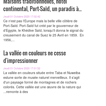
Maisons traditionnelles, hôtel
continental, Port-Saïd, un paradis à...
Jeudi 01 Octobre 2020 17:02:42
Ce n'est pas l'Europe mais la belle ville côtière de
Port-Saïd. Port-Saïd fut créé par le gouverneur de
d'Egypte, le Khédive Saïd, lorsqu'il donna le signal du
creusement du canal de Suez le 25 Avril en 1859. En
1956,...
La vallée en couleurs ne cesse
d'impressionner
Jeudi 01 Octobre 2020 17:01:52
La vallée en couleurs située entre Taba et Nuweiba
est‫ une sorte de musée naturel merveilleux. Il s'agit
d'un paysage formé de montagnes et de rochers
colorés. Cette vallée est une œuvre de la nature qui
remonte à des...