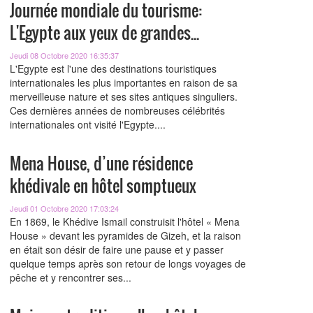
Journée mondiale du tourisme:
L'Egypte aux yeux de grandes...
Jeudi 08 Octobre 2020 16:35:37
L'Egypte est l'une des destinations touristiques
internationales les plus importantes en raison de sa
merveilleuse nature et ses sites antiques singuliers.
Ces dernières années de nombreuses célébrités
internationales ont visité l'Egypte....
Mena House, d’une résidence
khédivale en hôtel somptueux
Jeudi 01 Octobre 2020 17:03:24
En 1869, le Khédive Ismail construisit l'hôtel « Mena
House » devant les pyramides de Gizeh, et la raison
en était son désir de faire une pause et y passer
quelque temps après son retour de longs voyages de
pêche et y rencontrer ses...