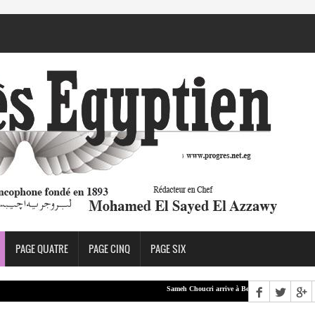
PAGE QUATRE
PAGE CINQ
PAGE SIX
Sameh Choucri arrive à Beyrouth
LEA : Abou