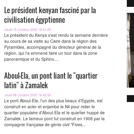
Le président kenyan fasciné par la
civilisation égyptienne
Jeudi 15 Octobre 2020 16:41:09
Le président du Kenya s'est rendu la semaine dernière
au cours de sa visite au Caire dans la région des
Pyramides, accompagné du directeur général de la
région, qui l'a emmené faire un tour dans la zone
panoramique et du Sphinx,...
Aboul-Ela, un pont liant le "quartier
latin" à Zamalek
Jeudi 08 Octobre 2020 16:42:59
Le pont Aboul-Ela, l'un des plus beaux d’Egypte, est
construit en acier et enjambe le Nil pour relier le
quartier populaire d'Aboul-Ela et le quartier huppé de
Zamalek. Le fameux pont fut construit en 1908 par la
compagnie française de génie civil "Fives...