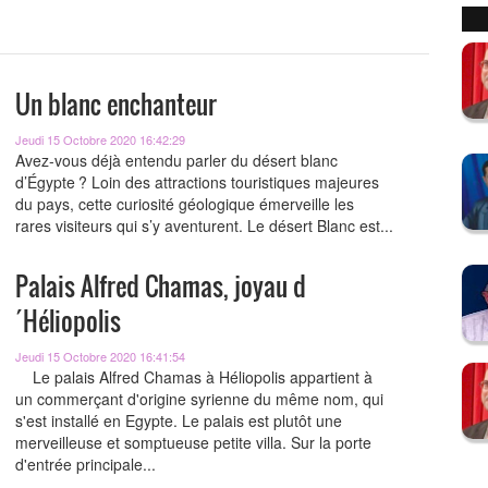
Un blanc enchanteur
Jeudi 15 Octobre 2020 16:42:29
Avez-vous déjà entendu parler du désert blanc
d’Égypte ? Loin des attractions touristiques majeures
du pays, cette curiosité géologique émerveille les
rares visiteurs qui s’y aventurent. Le désert Blanc est...
Palais Alfred Chamas, joyau d
´Héliopolis
Jeudi 15 Octobre 2020 16:41:54
Le palais Alfred Chamas à Héliopolis appartient à
un commerçant d'origine syrienne du même nom, qui
s'est installé en Egypte. Le palais est plutôt une
merveilleuse et somptueuse petite villa. Sur la porte
d'entrée principale...