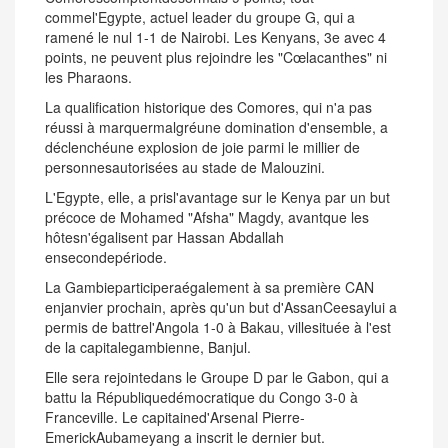
commel'Egypte, actuel leader du groupe G, qui a
ramené le nul 1-1 de Nairobi. Les Kenyans, 3e avec 4
points, ne peuvent plus rejoindre les "Cœlacanthes" ni
les Pharaons.
La qualification historique des Comores, qui n'a pas
réussi à marquermalgréune domination d'ensemble, a
déclenchéune explosion de joie parmi le millier de
personnesautorisées au stade de Malouzini.
L'Egypte, elle, a prisl'avantage sur le Kenya par un but
précoce de Mohamed "Afsha" Magdy, avantque les
hôtesn'égalisent par Hassan Abdallah
ensecondepériode.
La Gambieparticiperaégalement à sa première CAN
enjanvier prochain, après qu'un but d'AssanCeesaylui a
permis de battrel'Angola 1-0 à Bakau, villesituée à l'est
de la capitalegambienne, Banjul.
Elle sera rejointedans le Groupe D par le Gabon, qui a
battu la Républiquedémocratique du Congo 3-0 à
Franceville. Le capitained'Arsenal Pierre-
EmerickAubameyang a inscrit le dernier but.