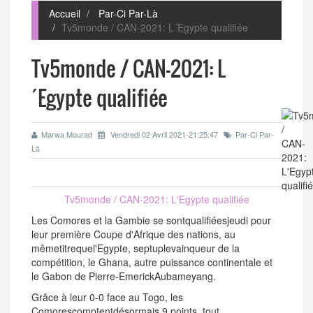
Accueil
Par-Ci Par-Là
Tv5monde / CAN-2021: L´Egypte qualifiée
Tv5monde / CAN-2021: L
´Egypte qualifiée
Marwa Mourad
Vendredi 02 Avril 2021-21:25:47
Par-Ci Par-
Là
Tv5monde / CAN-2021: L'Egypte qualifiée
Les Comores et la Gambie se sontqualifiéesjeudi pour
leur première Coupe d'Afrique des nations, au
mêmetitrequel'Egypte, septuplevainqueur de la
compétition, le Ghana, autre puissance continentale et
le Gabon de Pierre-EmerickAubameyang.
Grâce à leur 0-0 face au Togo, les
Comorescomptentdésormais 9 points, tout