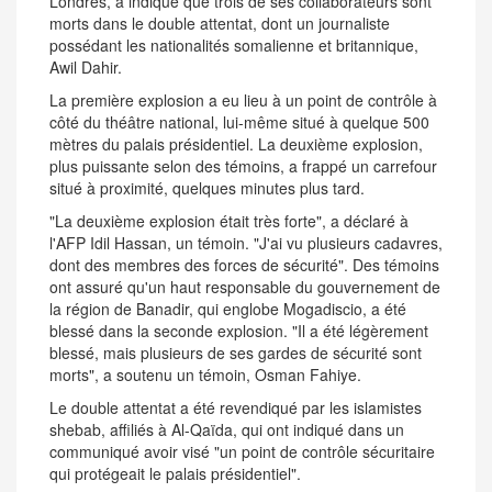
Londres, a indiqué que trois de ses collaborateurs sont
morts dans le double attentat, dont un journaliste
possédant les nationalités somalienne et britannique,
Awil Dahir.
La première explosion a eu lieu à un point de contrôle à
côté du théâtre national, lui-même situé à quelque 500
mètres du palais présidentiel. La deuxième explosion,
plus puissante selon des témoins, a frappé un carrefour
situé à proximité, quelques minutes plus tard.
"La deuxième explosion était très forte", a déclaré à
l'AFP Idil Hassan, un témoin. "J'ai vu plusieurs cadavres,
dont des membres des forces de sécurité". Des témoins
ont assuré qu'un haut responsable du gouvernement de
la région de Banadir, qui englobe Mogadiscio, a été
blessé dans la seconde explosion. "Il a été légèrement
blessé, mais plusieurs de ses gardes de sécurité sont
morts", a soutenu un témoin, Osman Fahiye.
Le double attentat a été revendiqué par les islamistes
shebab, affiliés à Al-Qaïda, qui ont indiqué dans un
communiqué avoir visé "un point de contrôle sécuritaire
qui protégeait le palais présidentiel".