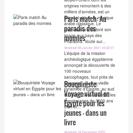
origines remontent à des
milliers d'années, est un
Paris match: Au
élément clé de la musique
arabe classique. Le
paradis des
coronavirus a redoré son
image aux pays des
momies
Pharaons. Voûté sur...
Vendredi 08 Janvier 2021 16:22:07
L’équipe de la mission
archéologique égyptienne
annonçait la découverte de
100 nouveaux
sarcophages, tout près de
Bouquiniste:
Saqqarah, la plus vieille
pyramide d'Egypte, au sud
Voyage virtuel en
du Caire. Sous le sable, les
témoignages de 3000 ans
Égypte pour les
d'art et...
jeunes – dans un
livre
Vendredi 18 Décembre 2020