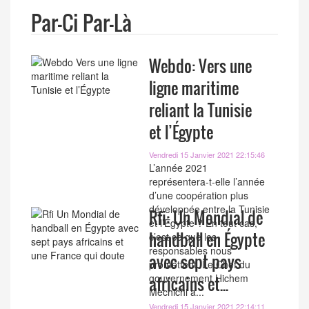
Par-Ci Par-Là
Webdo: Vers une
ligne maritime
reliant la Tunisie
et l’Égypte
Vendredi 15 Janvier 2021 22:15:46
L’année 2021
représentera-t-elle l’année
d’une coopération plus
développée entre la Tunisie
Rfi: Un Mondial de
et l’Égypte ? En tout cas,
handball en Égypte
c’est ce que les
responsables nous
avec sept pays
promettent. Le Chef du
gouvernement Hichem
africains et...
Mechichi a...
Vendredi 15 Janvier 2021 22:14:11