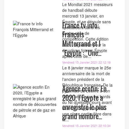
Le Mondial 2021 messieurs
de handball débute
mercredi 13 janvier, en
Égypte, et se déroule sans
France tv info:
spectateurs dans les
François
quatre sites de
compétition. Cette édition
Mitterrand et l
2021, organisée pour la
deuxième fois en Égypte
´Egypte : "Une...
après celle de...
Vendredi 15 Janvier 2021 22:12:19
Le 8 janvier marque le 25e
anniversaire de la mort de
l'ancien président de la
République française. De la
Agence ecofin: En
pyramide du Louvre à son
2020, l’Egypte a
ultime séjour sur les bords
du Nil quelques jours avant
enregistré le plus
sa mort, l'Egypte a tenu
une place particulière dans
grand nombre...
la...
Vendredi 15 Janvier 2021 22:10:34