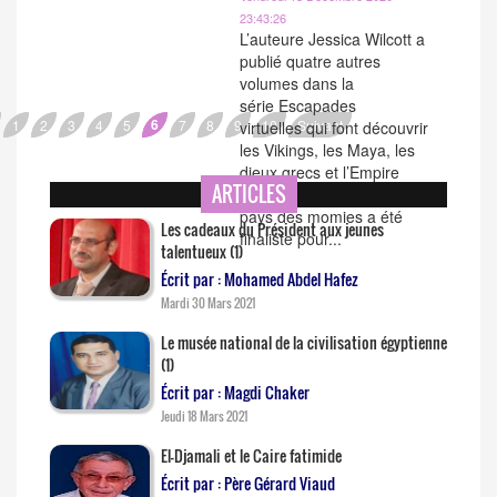
23:43:26
L’auteure Jessica Wilcott a
publié quatre autres
volumes dans la
série Escapades
6
1
2
3
4
5
7
8
9
10
Suivant
virtuelles qui font découvrir
les Vikings, les Maya, les
dieux grecs et l’Empire
ARTICLES
romain. Sueurs froides au
pays des momies a été
Les cadeaux du Président aux jeunes
finaliste pour...
talentueux (1)
Écrit par : Mohamed Abdel Hafez
Mardi 30 Mars 2021
Le musée national de la civilisation égyptienne
(1)
Écrit par : Magdi Chaker
Jeudi 18 Mars 2021
El-Djamali et le Caire fatimide
Écrit par : Père Gérard Viaud