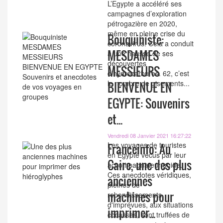
L’Egypte a accéléré ses
campagnes d’exploration
pétrogazière en 2020,
même en pleine crise du
Bouquiniste:
coronavirus. Cela a conduit
MESDAMES
à une hausse de ses
découvertes
MESSIEURS
d’hydrocarbures. 62, c’est
le nombre de gisements...
BIENVENUE EN
EGYPTE: Souvenirs
et...
Vendredi 08 Janvier 2021 16:27:22
Les voyages de touristes
Franceinfo: Au
en Egypte vécus par leur
Caire, une des plus
accompagnateur-guide.
Ces anecdotes véridiques,
anciennes
pleines de
machines pour
rebondissements,
d'imprévues, aux situations
imprimer...
cocasses, sont truffées de