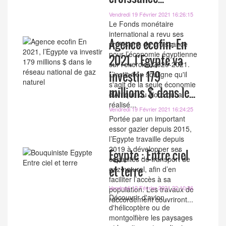
Vendredi 19 Février 2021 16:26:15
Le Fonds monétaire
international a revu ses
Agence ecofin: En
prévisions de croissance
pour l’économie égyptienne
2021, l’Egypte va
sur l’exercice 2020-2021.
investir 179
L’institution souligne qu'il
s'agit de la seule économie
millions $ dans le...
d’Afrique du Nord qui a
réalisé...
Vendredi 19 Février 2021 16:24:25
Portée par un important
essor gazier depuis 2015,
l’Egypte travaille depuis
2019 à développer ses
Egypte : Entre ciel
capacités de transport de
et terre
gaz naturel, afin d’en
faciliter l’accès à sa
Vendredi 12 Février 2021 22:10:36
population. Les travaux de
Découvrir d'avion,
raccordement couvriront...
d'hélicoptère ou de
montgolfière les paysages