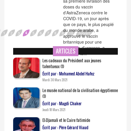
sa première livraison des
doses du vaccin
d'AstraZeneca contre le
COVID-19, un jour après
que ce pays, le plus peuplé
du monde arabe, a
4
1
2
3
5
6
7
8
9
10
Suivant
approuvé le vaccin
britannique pour une
utilisation d'urgence, a
ARTICLES
rapporté le...
Les cadeaux du Président aux jeunes
talentueux (1)
Écrit par : Mohamed Abdel Hafez
Mardi 30 Mars 2021
Le musée national de la civilisation égyptienne
(1)
Écrit par : Magdi Chaker
Jeudi 18 Mars 2021
El-Djamali et le Caire fatimide
Écrit par : Père Gérard Viaud