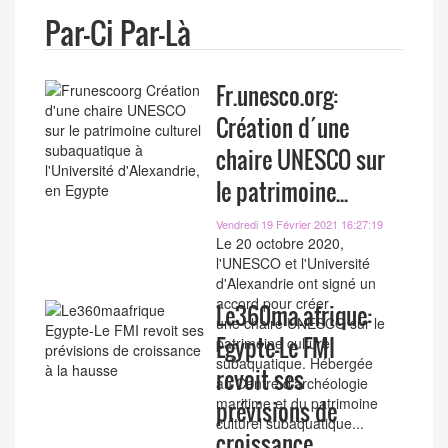
Par-Ci Par-Là
Fr.unesco.org:
Création d´une
chaire UNESCO sur
le patrimoine...
Vendredi 19 Février 2021 16:27:19
Le 20 octobre 2020,
l'UNESCO et l'Université
d'Alexandrie ont signé un
accord pour créer
Le360ma.afrique:
une chaire UNESCO sur le
Egypte-Le FMI
patrimoine culturel
subaquatique. Hébergée
revoit ses
au Centre d'archéologie
maritime et du patrimoine
prévisions de
culturel subaquatique...
croissance...