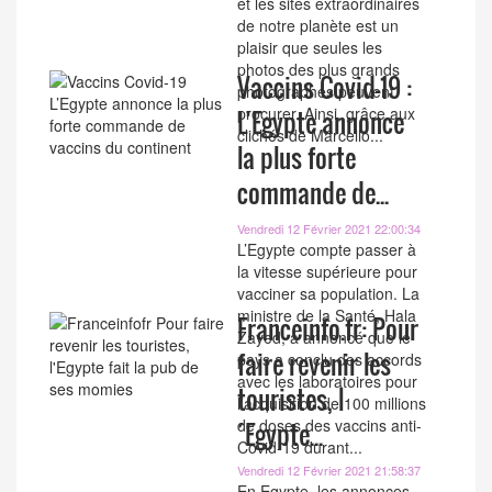
et les sites extraordinaires
de notre planète est un
plaisir que seules les
photos des plus grands
Vaccins Covid-19 :
photographes peuvent
procurer. Ainsi, grâce aux
L’Egypte annonce
clichés de Marcello...
la plus forte
commande de...
Vendredi 12 Février 2021 22:00:34
L’Egypte compte passer à
la vitesse supérieure pour
vacciner sa population. La
ministre de la Santé, Hala
Franceinfo.fr: Pour
Zayed, a annoncé que le
faire revenir les
pays a conclu des accords
avec les laboratoires pour
touristes, l
l’acquisition de 100 millions
de doses des vaccins anti-
´Egypte...
Covid-19 durant...
Vendredi 12 Février 2021 21:58:37
En Egypte, les annonces