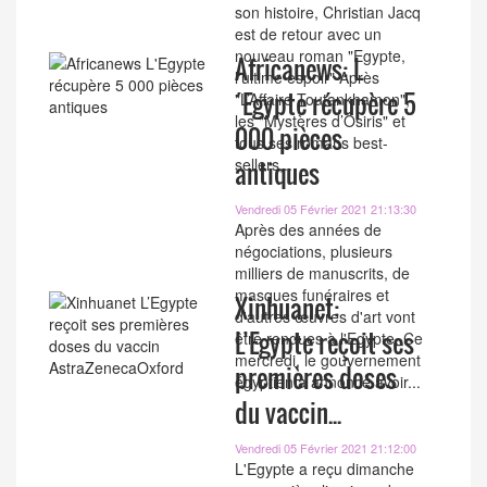
son histoire, Christian Jacq
est de retour avec un
nouveau roman "Egypte,
Africanews: L
l'ultime espoir" Après
´Egypte récupère 5
"L’Affaire Toutankhamon",
les "Mystères d’Osiris" et
000 pièces
tous ses romans best-
sellers,...
antiques
Vendredi 05 Février 2021 21:13:30
Après des années de
négociations, plusieurs
milliers de manuscrits, de
masques funéraires et
Xinhuanet:
d'autres œuvres d'art vont
L’Egypte reçoit ses
être rendues à l'Egypte. Ce
mercredi, le gouvernement
premières doses
égyptien a annoncé avoir...
du vaccin...
Vendredi 05 Février 2021 21:12:00
L'Egypte a reçu dimanche