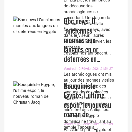
de découvertes
archéologiques se
succèdent. Une façon de
Bbc news: D
maintenir l'attractivité
´anciennes
touristique du pays, avec
dans le viseur, l'après-
momies aux
pandémie. Fin janvier, les
autorités
langues en or
égyptiennes annoncent...
déterrées en...
Vendredi 12 Février 2021 21:54:27
Les archéologues ont mis
au jour des momies vieilles
Bouquiniste:
de 2 000 ans avec des
langues dorées placées
Egypte, l´ultime
dans leur bouche dans le
espoir, le nouveau
nord de l'Egypte, selon le
ministère des Antiquités.
roman de...
Une équipe égypto-
dominicaine travaillant au
Vendredi 05 Février 2021 21:15:09
temple Taposiris...
Passionné par l'Egypte et