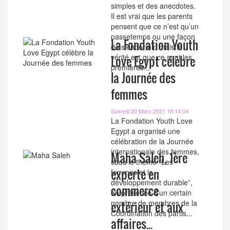
simples et des anecdotes.
Il est vrai que les parents
pensent que ce n’est qu’un
passetemps ou une façon
La Fondation Youth
de s’endormir, mais la
vérité est que ce sont les
Love Egypt célèbre
premières...
la Journée des
femmes
Samedi 20 Mars 2021 18:14:04
La Fondation Youth Love
Egypt a organisé une
célébration de la Journée
internationale des femmes,
Maha Saleh, 1ère
sous le thème “Les
experte en
femmes et le
développement durable”,
commerce
en présence d’un certain
nombre de membres de la
extérieur et aux
Coordination des partis...
affaires...