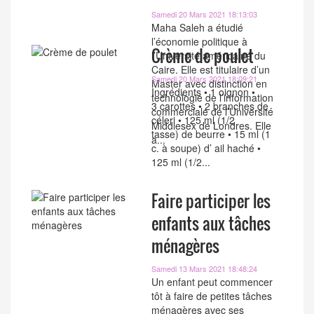
Samedi 20 Mars 2021 18:13:03
Maha Saleh a étudié
l’économie politique à
Crème de poulet
l’Université américaine du
Caire. Elle est titulaire d’un
Samedi 20 Mars 2021 18:09:21
Master avec distinction en
Ingrédients • 1 oignon •
technologie de l’information
3 carottes • 2 branches de
commerciale de l’Université
céleri • 125 ml (1/2
Middlesex de Londres. Elle
tasse) de beurre • 15 ml (1
a...
c. à soupe) d’ ail haché •
125 ml (1/2...
Faire participer les
enfants aux tâches
ménagères
Samedi 13 Mars 2021 18:48:24
Un enfant peut commencer
tôt à faire de petites tâches
ménagères avec ses