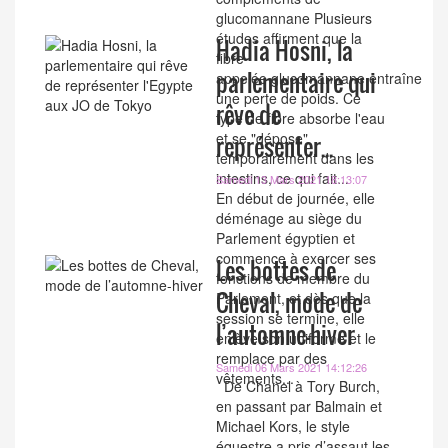
glucomannane Plusieurs
études affirment que la
Hadia Hosni, la
fibre
parlementaire qui
appelée glucomannane entraîne
une perte de poids. Ce
rêve de
type de fibre absorbe l'eau
et se "dépose"
représenter...
temporairement dans les
intestins, ce qui fait...
Samedi 13 Mars 2021 18:13:07
En début de journée, elle
déménage au siège du
Parlement égyptien et
commence à exercer ses
Les bottes de
fonctions de membre du
Cheval, mode de
Parlement, et dès que la
session se termine, elle
l’automne-hiver
enlève son uniforme et le
remplace par des
Samedi 06 Mars 2021 14:12:26
vêtements...
De Chanel à Tory Burch,
en passant par Balmain et
Michael Kors, le style
équestre a pris d’assaut les