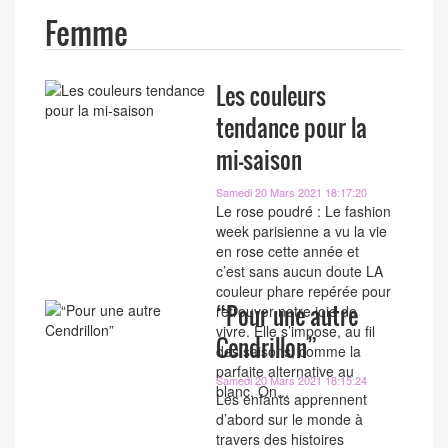
Femme
Les couleurs
tendance pour la
mi-saison
Samedi 20 Mars 2021 18:17:20
Le rose poudré : Le fashion
week parisienne a vu la vie
en rose cette année et
c’est sans aucun doute LA
couleur phare repérée pour
“Pour une autre
retrouver notre joie de
vivre. Elle s’impose, au fil
Cendrillon”
des saisons, comme la
parfaite alternative au
Samedi 20 Mars 2021 18:15:24
blanc. On...
Les enfants apprennent
d’abord sur le monde à
travers des histoires