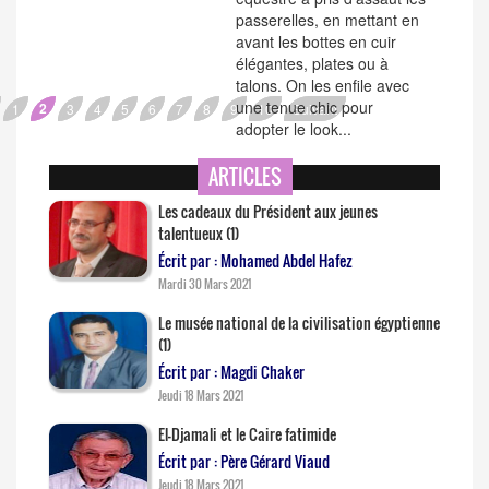
passerelles, en mettant en
avant les bottes en cuir
élégantes, plates ou à
talons. On les enfile avec
une tenue chic pour
2
1
3
4
5
6
7
8
9
10
Suivant
adopter le look...
ARTICLES
Les cadeaux du Président aux jeunes
talentueux (1)
Écrit par : Mohamed Abdel Hafez
Mardi 30 Mars 2021
Le musée national de la civilisation égyptienne
(1)
Écrit par : Magdi Chaker
Jeudi 18 Mars 2021
El-Djamali et le Caire fatimide
Écrit par : Père Gérard Viaud
Jeudi 18 Mars 2021