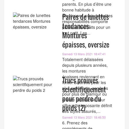
parents. En plus d’être une
bonne habitude à
Paires de lunettes
développer, avoir de petites
responsabilités comporte
tendances:
plusieurs bienfaits pour un
tout petit. Les...
Montures
épaisses, oversize
Samedi 13 Mars 2021 18:47:41
Totalement délaissées
depuis plusieurs années,
les montures
épaisses reviennent en
Trucs prouvés
force. Colorées pour les
scientifiquement
plus extravertis, sombres
pour plus de glamour ou
pour perdre du
encore translucide, leur
silhouette imposante définit
poids (2)
des styles assurés,...
Samedi 13 Mars 2021 18:46:50
6. Prenez des
compléments de