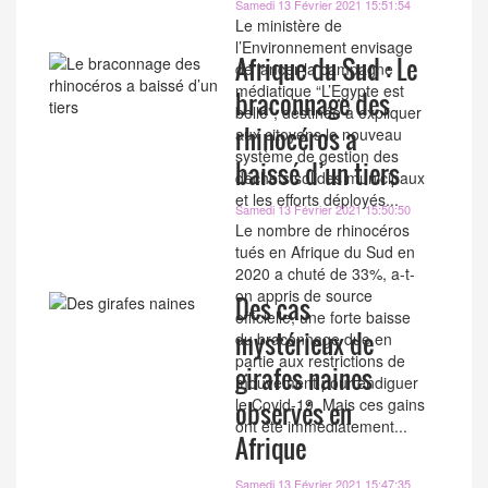
Samedi 13 Février 2021 15:51:54
Le ministère de
l’Environnement envisage
Afrique du Sud : Le
de lancer la campagne
médiatique “L’Egypte est
braconnage des
belle”, destinée à expliquer
rhinocéros a
aux citoyens le nouveau
système de gestion des
baissé d’un tiers
déchets solides municipaux
et les efforts déployés...
Samedi 13 Février 2021 15:50:50
Le nombre de rhinocéros
tués en Afrique du Sud en
2020 a chuté de 33%, a-t-
on appris de source
Des cas
officielle, une forte baisse
mystérieux de
du braconnage due en
partie aux restrictions de
girafes naines
mouvement pour endiguer
le Covid-19. Mais ces gains
observés en
ont été immédiatement...
Afrique
Samedi 13 Février 2021 15:47:35