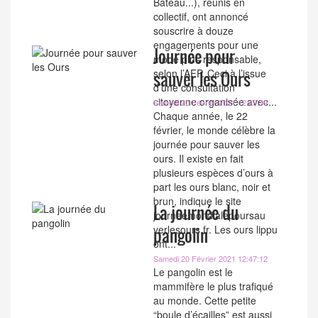
Bateau...), réunis en
collectif, ont annoncé
souscrire à douze
engagements pour une
Journée pour
mode plus responsable,
selon l’AFP. Ceci à l’issue
sauver les Ours
d’une consultation
citoyenne organisée avec...
Samedi 20 Février 2021 12:49:39
Chaque année, le 22
février, le monde célèbre la
journée pour sauver les
ours. Il existe en fait
plusieurs espèces d’ours à
part les ours blanc, noir et
brun, indique le site
La journée du
journeemondialepoursau
verlesours.fr. Les ours lippu
pangolin
ont...
Samedi 20 Février 2021 12:47:12
Le pangolin est le
mammifère le plus trafiqué
au monde. Cette petite
“boule d’écailles” est aussi