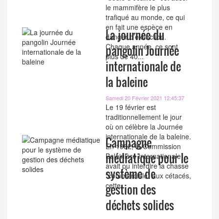
le mammifère le plus
trafiqué au monde, ce qui
en fait une espèce en
La journée du
danger d’extinction.
Chaque année, ce sont
pangolin Journée
plus de 40...
internationale de
la baleine
Samedi 20 Février 2021 12:45:37
Le 19 février est
traditionnellement le jour
où on célèbre la Journée
internationale de la baleine.
Campagne
En 1982, la Commission
médiatique pour le
Baleinière Internationale
avait pu interdire la chasse
système de
“commerciale” aux cétacés,
cette...
gestion des
déchets solides