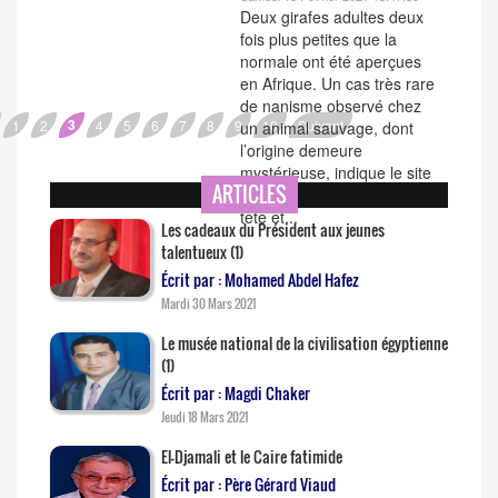
Deux girafes adultes deux
fois plus petites que la
normale ont été aperçues
en Afrique. Un cas très rare
de nanisme observé chez
3
1
2
4
5
6
7
8
9
10
Suivant
un animal sauvage, dont
l’origine demeure
mystérieuse, indique le site
ARTICLES
futurasciences.com. « Une
tête et...
Les cadeaux du Président aux jeunes
talentueux (1)
Écrit par : Mohamed Abdel Hafez
Mardi 30 Mars 2021
Le musée national de la civilisation égyptienne
(1)
Écrit par : Magdi Chaker
Jeudi 18 Mars 2021
El-Djamali et le Caire fatimide
Écrit par : Père Gérard Viaud