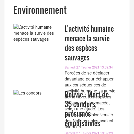
Environnement
L’activité humaine
menace la survie
des espèces
sauvages
Samedi 27 Février 2021 13:39:34
Forcées de se déplacer
davantage pour échapper
aux conséquences de
l’activité humaine, la survie
Bolivie : Mort de
de nombreuses espèces
35 condors,
sauvages est menacée,
selon une étude. Les
présumés
experts sur la biodiversité
des Nations unies avaient
empoisonnés
averti en...
Samedi 27 Février 2021 13:37:29