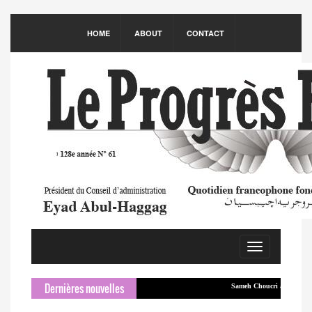
HOME
ABOUT
CONTACT
Toggle
navigation
Dernières nouvelles
Sameh Choucri arrive à Beyrout