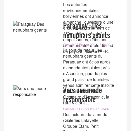
Les autorités
environnementales
boliviennes ont annoncé
dimanche l’ouverture d’une
Paraguay : Des
enquête après la mort de
nénuphars géants
35 condors, présumés
empoisonnés, dans une
Samedi 27 Février 2021 13:36:09
communauté rurale du sud
Ils sont de retour: les
du pays, a indiqué l’AFP....
nénuphars géants du
Paraguay ont éclos après
d’abondantes pluies près
d’Asuncion, pour le plus
grand plaisir de touristes
venus admirer cette insolite
Vers une mode
merveille naturelle.
Originaire d’Amazonie, la
responsable
rare Victoria...
Samedi 27 Février 2021 13:34:43
Des acteurs de la mode
(Galeries Lafayette,
Groupe Etam, Petit