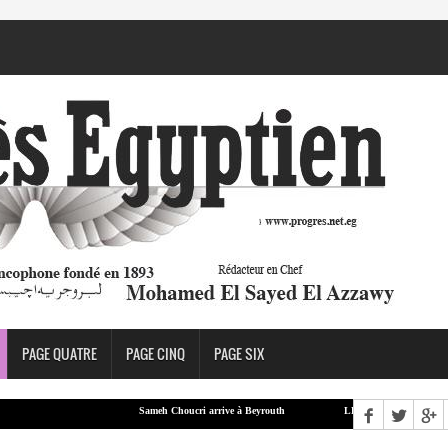
PAGE QUATRE
PAGE CINQ
PAGE SIX
Sameh Choucri arrive à Beyrouth
LEA : Aboul Gheit et le ministre