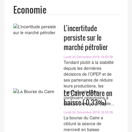
Economie
L’incertitude
persiste sur le
marché pétrolier
Lundi 24 Décembre 2018 18:03:38
Tendant plutôt à la stabilité
depuis les dernières
décisions de l’OPEP et de
ses partenaires de réduire
leurs productions, les
Le Caire clôture en
marchés pétroliers
continuent néanmoins à
baisse (-0,33%)
évoluer dans un contexte...
Lundi 24 Décembre 2018 18:02:06
La bourse du Caire a
clôturé la séance de
mercredi en baisse