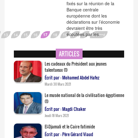
fixés sur la réunion de la
Banque centrale
européenne dont les
déclarations sur l’économie
devraient être très
écoutées par les...
17
13
14
15
16
18
19
20
21
Suivant
ARTICLES
Les cadeaux du Président aux jeunes
talentueux (1)
Écrit par : Mohamed Abdel Hafez
Mardi 30 Mars 2021
Le musée national de la civilisation égyptienne
(1)
Écrit par : Magdi Chaker
Jeudi 18 Mars 2021
El-Djamali et le Caire fatimide
Écrit par : Père Gérard Viaud