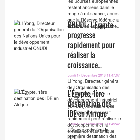
les Bourses européennes
restent ancrées dans le
rouge à mi-séance, après
que la Réserve fédérale a
ONUDI : L’Egypte
douché les espoirs d'une...
progresse
rapidement pour
réaliser la
croissance...
Lundi 17 Décembre 2018 11:47:07
LI Yong, Directeur général
de l'Organisation des
L’Égypte, 1ère
Nations Unies pour le
développement industriel
destination des
(ONUDI), a déclaré que
IDE en Afrique
l'Egypte progresserait
rapidement pour réaliser le
Lundi 17 Décembre 2018 11:45:42
développement et la
L’Égypte redevient la
croissance économique.
première destination des
Lors...