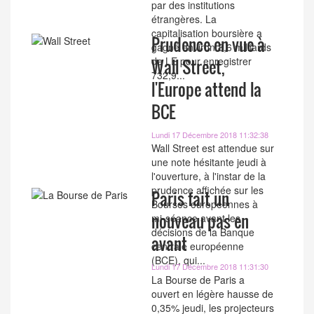
par des institutions
étrangères. La
capitalisation boursière a
Prudence en vue à
gagné environ 8,6 milliards
de LE pour enregistrer
Wall Street,
732,9...
l'Europe attend la
BCE
Lundi 17 Décembre 2018 11:32:38
Wall Street est attendue sur
une note hésitante jeudi à
l'ouverture, à l'instar de la
prudence affichée sur les
Paris fait un
Bourses européennes à
nouveau pas en
mi-séance avant les
décisions de la Banque
avant
centrale européenne
(BCE), qui...
Lundi 17 Décembre 2018 11:31:30
La Bourse de Paris a
ouvert en légère hausse de
0,35% jeudi, les projecteurs