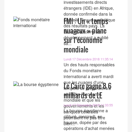
investissements directs
étrangers (IDE) en Afrique,
donnée confirmée dans la
FMI : Un « temps
nouvelle Revue synthétique
des résultats pays. La
nuageux » plane
Banque africaine de
développement a publié
sur l’économie
sa...
mondiale
Lundi 17 Décembre 2018 11:35:14
Un des hauts responsables
du Fonds monétaire
international a averti mardi
que les nuages ​​d'une
Le Caire gagne 8,6
tempête se préparaient à
milliards de LE
atteindre l'économie
mondiale et que les
Lundi 17 Décembre 2018 11:33:55
gouvernements et les
La bourse égyptienne a
banques centrales
clôturé, mercredi, en
pourraient ne pas être
hausse, dopée par des
bien...
opérations d'achat menées