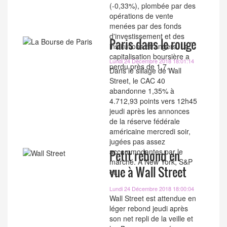
(-0,33%), plombée par des
opérations de vente
menées par des fonds
d'investissement et des
Paris dans le rouge
institutions étrangers. La
capitalisation boursière a
Lundi 24 Décembre 2018 18:01:14
perdu près de 1,7...
Dans le sillage de Wall
Street, le CAC 40
abandonne 1,35% à
4.712,93 points vers 12h45
jeudi après les annonces
de la réserve fédérale
américaine mercredi soir,
jugées pas assez
accommodantes par le
Petit rebond en
marché. À New York, S&P
vue à Wall Street
et...
Lundi 24 Décembre 2018 18:00:04
Wall Street est attendue en
léger rebond jeudi après
son net repli de la veille et