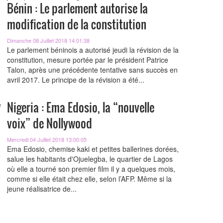
Bénin : Le parlement autorise la
modification de la constitution
Dimanche 08 Juillet 2018 14:01:38
Le parlement béninois a autorisé jeudi la révision de la
constitution, mesure portée par le président Patrice
Talon, après une précédente tentative sans succès en
avril 2017. Le principe de la révision a été...
Nigeria : Ema Edosio, la “nouvelle
voix” de Nollywood
Mercredi 04 Juillet 2018 13:00:05
Ema Edosio, chemise kaki et petites ballerines dorées,
salue les habitants d'Ojuelegba, le quartier de Lagos
où elle a tourné son premier film il y a quelques mois,
comme si elle était chez elle, selon l’AFP. Même si la
jeune réalisatrice de...