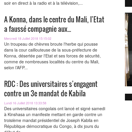
soir en direct à la radio et à la télévision,...
A Konna, dans le centre du Mali, l’Etat
a faussé compagnie aux...
Mercredi 18 Juillet 2018 15:15:02
Un troupeau de chèvres broute l'herbe qui pousse
dans la cour caillouteuse de la sous-préfecture de
Konna, désertée par l'Etat et ses forces de sécurité,
comme de nombreuses localités du centre du Mali,
selon l’AFP...
RDC : Des universitaires s’engagent
contre un 3e mandat de Kabila
Lundi 16 Juillet 2018 13:33:58
Des universitaires congolais ont lancé et signé samedi
à Kinshasa un manifeste mettant en garde contre un
troisième mandat présidentiel de Joseph Kabila en
République démocratique du Congo, à dix jours du