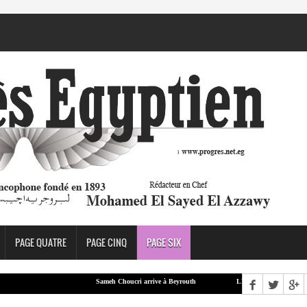
PAGE QUATRE
PAGE CINQ
PAGE SIX
Sameh Choucri arrive à Beyrouth
LEA : Aboul Gheit et le ministre