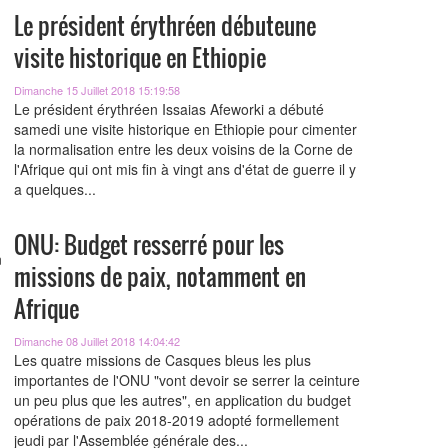
Le président érythréen débuteune
visite historique en Ethiopie
Dimanche 15 Juillet 2018 15:19:58
Le président érythréen Issaias Afeworki a débuté
samedi une visite historique en Ethiopie pour cimenter
la normalisation entre les deux voisins de la Corne de
l'Afrique qui ont mis fin à vingt ans d'état de guerre il y
a quelques...
ONU: Budget resserré pour les
missions de paix, notamment en
Afrique
Dimanche 08 Juillet 2018 14:04:42
Les quatre missions de Casques bleus les plus
importantes de l'ONU "vont devoir se serrer la ceinture
un peu plus que les autres", en application du budget
opérations de paix 2018-2019 adopté formellement
jeudi par l'Assemblée générale des...