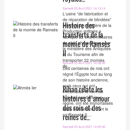
Samedi 03 Avril 2021 14:13:14
L'usine "de fabrication et
de réparation de blindées"
Histoire des
relevant du ministère de la
Production militaire a
transferts de la
fabriqué 22 chars militaires
momie de Ramsès
de style pharaonique pour
le ministère des Antiquités
II
et du Tourisme afin de
transporter 22 momies
Samedi 03 Avril 2021 14:08:40
de...
Des centaines de rois ont
régné l'Égypte tout au long
de son histoire ancienne,
mais ceux qui ont
Rihan relate les
immortalisé le nom de
histoires d´amour
l'Égypte pendant leur
règne, ont été immortalisés
des rois et des
dans la mémoire, dont le
roi Ramsès II,...
reines de...
Samedi 03 Avril 2021 14:05:40