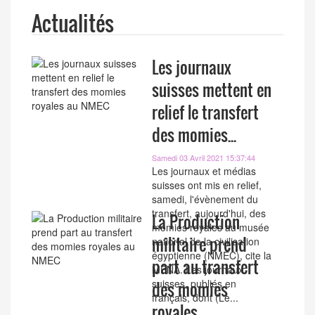
Actualités
Les journaux
suisses mettent en
relief le transfert
des momies...
Samedi 03 Avril 2021 15:37:44
Les journaux et médias
suisses ont mis en relief,
samedi, l'évènement du
transfert, aujourd'hui, des
La Production
momies royales au musée
militaire prend
national de la civilisation
égyptienne (NMEC), cite la
part au transfert
MENA. Les journaux
suisses, publiés en
des momies
français, dont (Le...
royales...