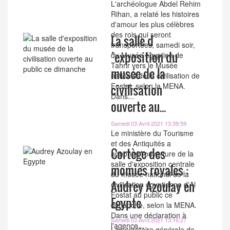
L'archéologue Abdel Rehim
Rihan, a relaté les histoires
d'amour les plus célèbres
des rois qui seront
La salle d
transportées, samedi soir,
´exposition du
du Musée égyptien de
Tahrir vers le Musée
musée de la
national de la civilisation de
Fostat, selon la MENA.
civilisation
Dans...
ouverte au...
Samedi 03 Avril 2021 13:39:59
Le ministère du Tourisme
et des Antiquités a
Cortège des
annoncé l'ouverture de la
salle d'exposition centrale
momies royales :
du musée national de la
Audrey Azoulay en
civilisation égyptienne d'Al
Fostat au public ce
Egypte
dimanche, selon la MENA.
Dans une déclaration à
Samedi 03 Avril 2021 13:16:27
l'agence...
La secrétaire générale de