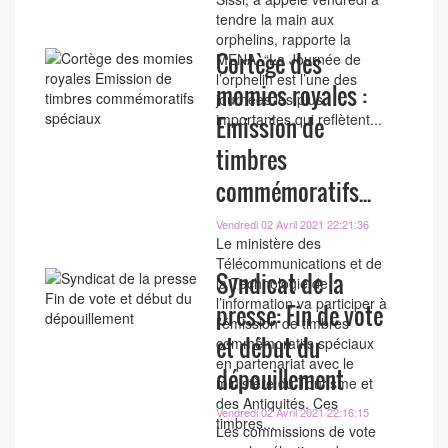
tendre la main aux
orphelins, rapporte la
Cortège des
MENA. “La Journée de
l’orphelin est l’une des
momies royales :
journées les plus
importantes qui reflètent...
Emission de
timbres
commémoratifs...
Vendredi 02 Avril 2021 22:21:36
Le ministère des
Télécommunications et de
Syndicat de la
la Technologie de
l’information va participer à
presse: Fin de vote
l’émission de timbres
et début du
commémoratifs spéciaux
en partenariat avec le
dépouillement
ministère du Tourisme et
des Antiquités. Ces
Vendredi 02 Avril 2021 22:16:15
timbres...
Les commissions de vote