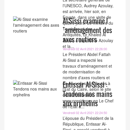
l'UNESCO, Audrey Azoulay,
est arrivée, hier soir, en
Egypte, dans une visite de
Al-Sissi examine l
quatre jours. Le ministre du
´aménagement des
Tourisme et des
Antiquités, Dr Khaled Al
axes routiers
Anani, a reçu Mme Azoulay
et la...
Vendredi 02 Avril 2021 22:26:00
Le Président Abdel Fattah
Al-Sissi a inspecté les
travaux d'aménagement et
de modernisation de
nombre d'axes routiers et
Entissar Al-Sissi :
de nouvelles autoroutes à
l'Est du Caire, selon le site
Tendons nos mains
de la Présidence
www.presidency.eg Le Chef
aux orphelins
de l'Etat a...
Vendredi 02 Avril 2021 22:24:50
L’épouse du Président de la
République, Entissar Al-
Sissi, a appelé vendredi à