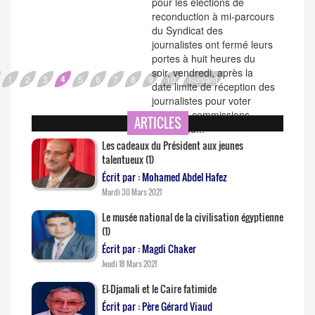
pour les élections de
reconduction à mi-parcours
du Syndicat des
journalistes ont fermé leurs
portes à huit heures du
soir, vendredi, après la
4
1
2
3
5
6
7
8
9
10
Suivant
date limite de réception des
journalistes pour voter
dans les commissions
ARTICLES
tenues au...
Les cadeaux du Président aux jeunes
talentueux (1)
Écrit par : Mohamed Abdel Hafez
Mardi 30 Mars 2021
Le musée national de la civilisation égyptienne
(1)
Écrit par : Magdi Chaker
Jeudi 18 Mars 2021
El-Djamali et le Caire fatimide
Écrit par : Père Gérard Viaud