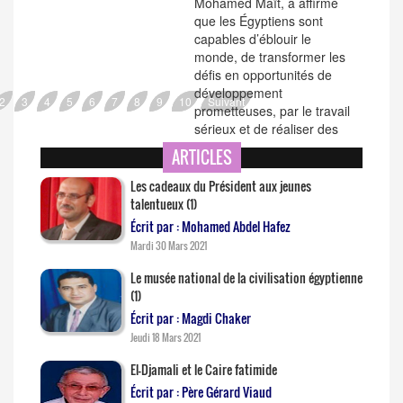
Mohamed Maït, a affirmé
que les Égyptiens sont
capables d’éblouir le
monde, de transformer les
défis en opportunités de
développement
2
3
4
5
6
7
8
9
10
Suivant
prometteuses, par le travail
sérieux et de réaliser des
exploits...
ARTICLES
Les cadeaux du Président aux jeunes
talentueux (1)
Écrit par : Mohamed Abdel Hafez
Mardi 30 Mars 2021
Le musée national de la civilisation égyptienne
(1)
Écrit par : Magdi Chaker
Jeudi 18 Mars 2021
El-Djamali et le Caire fatimide
Écrit par : Père Gérard Viaud