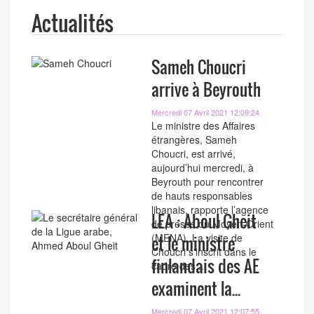
Actualités
Sameh Choucri
arrive à Beyrouth
Mercredi 07 Avril 2021 12:09:24
Le ministre des Affaires
étrangères, Sameh
Choucri, est arrivé,
aujourd’hui mercredi, à
Beyrouth pour rencontrer
de hauts responsables
libanais, rapporte l’agence
LEA : Aboul Gheit
de presse du Moyen-Orient
(MENA). La visite de
et le ministre
Choucri s'inscrit dans le
finlandais des AE
cadre des...
examinent la...
Mercredi 07 Avril 2021 12:07:55