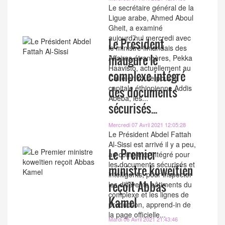
Le secrétaire général de la
Ligue arabe, Ahmed Aboul
Gheit, a examiné
aujourd’hui mercredi avec
Le Président
le ministre finlandais des
inaugure le
Affaires étrangères, Pekka
Haavisto, actuellement au
complexe intégré
Caire en route pour la
capitale éthiopienne Addis
des documents
Abeba, les...
sécurisés...
Mercredi 07 Avril 2021 12:05:28
Le Président Abdel Fattah
Al-Sissi est arrivé il y a peu,
Le Premier
au complexe intégré pour
les documents sécurisés et
ministre koweïtien
intelligents, pour inspecter
reçoit Abbas
les différents bâtiments du
complexe et les lignes de
Kamel
production, apprend-in de
la page officielle...
Mardi 06 Avril 2021 21:43:46