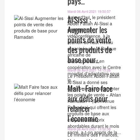
pays...
Mardi 06 Avril 2021 19:50:57
Aujourd'hui, le président
Al-Sissi :
Abdel Fattah Al-Sissi a
Augmenter les
participé, par
vidéoconférence, à la
points de vente
réunion de haut niveau
des produits de
organisée par la Banque
africaine de
base pour...
développement en
coopération avec le Centre
Mardi 06 Avril 2021 14:15:26
mondial d'adaptation sous
Le Président Abdel-Fattah
le...
Al-Sissi a donné ses
Maït : Faire face
directives pour augmenter
les points de vente « Ahlan
aux défis pour
Ramadan » (Bienvenue
relancer
Ramadan) qui offrent les
produits de base aux
l’économie
citoyens à des prix
abordables durant le mois
Mardi 06 Avril 2021 13:52:58
sacré, a-t-on appris de la...
Le ministre des Finances,