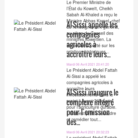
Le Premier Ministre de
l’État du Koweït, Cheikh
Sabah Al-Khaled a reçu le
Ministre Abbas Kamel, chef
Al-Sissi appelle les
du renseignement général,
compagnies
au siège du Conseil des
ministres koweïtien. La
agricoles à
rencontre a porté sur les
relations historiques...
accroître leurs...
Mardi 06 Avril 2021 20:41:20
Le Président Abdel Fattah
Al-Sissi a appelé les
compagnies agricoles à
accroître leurs
Al-Sissi inaugure le
investissements dans le
complexe intégré
projet " Avenir d'Egypte"
pour l'agriculture durable.
pour l´emission
L'Etat est prêt à résoudre
et remédier tout...
des...
Mardi 06 Avril 2021 20:32:23
Le président Abdel Fattah