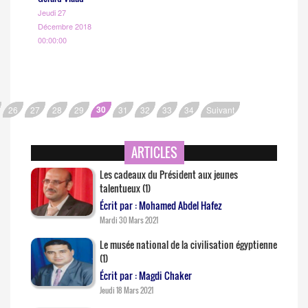
Jeudi 27
Décembre 2018
00:00:00
30
26
27
28
29
31
32
33
34
Suivant
ARTICLES
Les cadeaux du Président aux jeunes
talentueux (1)
Écrit par : Mohamed Abdel Hafez
Mardi 30 Mars 2021
Le musée national de la civilisation égyptienne
(1)
Écrit par : Magdi Chaker
Jeudi 18 Mars 2021