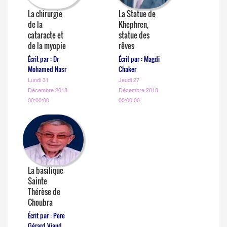
La chirurgie
La Statue de
de la
Khephren,
cataracte et
statue des
de la myopie
rêves
Écrit par : Dr
Écrit par : Magdi
Mohamed Nasr
Chaker
Lundi 31
Jeudi 27
Décembre 2018
Décembre 2018
00:00:00
00:00:00
La basilique
Sainte
Thérèse de
Choubra
Écrit par : Père
Gérard Viaud