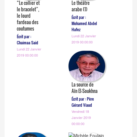
“Le collier et
Le théâtre
le bracelet”,
arabe (1)
le lourd
Écrit par :
fardeau des
Mohamed Abdel
coutumes
Hafez
Écrit par :
Lundi 22 Janvier
Chaimaa Said
2019 00:00:00
Lundi 22 Janvier
2019 00:00:00
La source de
Aïn El-Soukhna
Écrit par : Père
Gérard Viaud
Vendredi 18
Janvier 2019
00:00:00