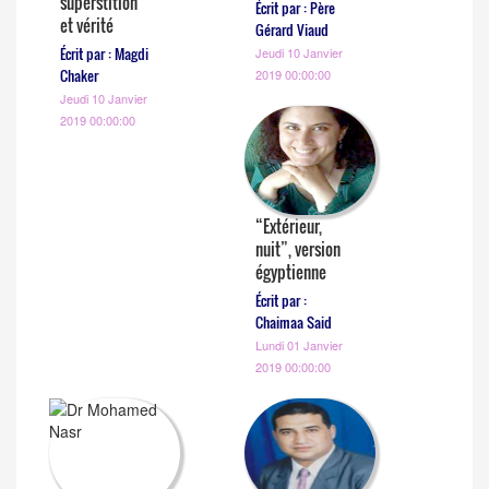
superstition
Écrit par : Père
et vérité
Gérard Viaud
Écrit par : Magdi
Jeudi 10 Janvier
Chaker
2019 00:00:00
Jeudi 10 Janvier
2019 00:00:00
“Extérieur,
nuit”, version
égyptienne
Écrit par :
Chaimaa Said
Lundi 01 Janvier
2019 00:00:00