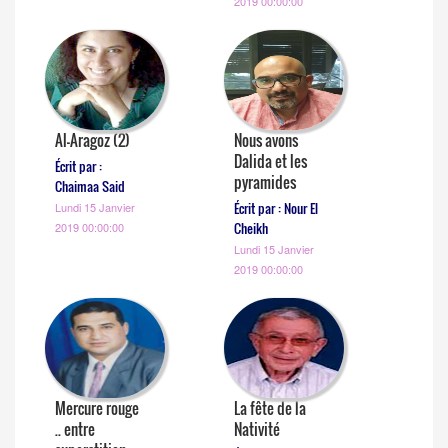
2019 00:00:00
Al-Aragoz (2)
Nous avons
Dalida et les
Écrit par :
pyramides
Chaimaa Said
Écrit par : Nour El
Lundi 15 Janvier
Cheikh
2019 00:00:00
Lundi 15 Janvier
2019 00:00:00
Mercure rouge
La fête de la
.. entre
Nativité