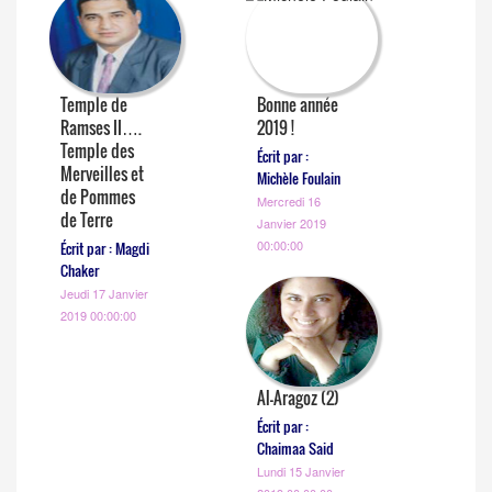
Temple de
Bonne année
Ramses II….
2019 !
Temple des
Écrit par :
Merveilles et
Michèle Foulain
de Pommes
Mercredi 16
de Terre
Janvier 2019
00:00:00
Écrit par : Magdi
Chaker
Jeudi 17 Janvier
2019 00:00:00
Al-Aragoz (2)
Écrit par :
Chaimaa Said
Lundi 15 Janvier