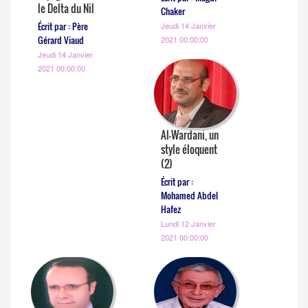
le Delta du Nil
Chaker
Écrit par : Père
Jeudi 14 Janvier
Gérard Viaud
2021 00:00:00
Jeudi 14 Janvier
2021 00:00:00
Al-Wardani, un
style éloquent
(2)
Écrit par :
Mohamed Abdel
Hafez
Lundi 12 Janvier
2021 00:00:00