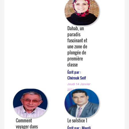
Dahab, un
paradis
fascinant et
une zone de
plongée de
première
classe
Écrit par :
Chérouk Seïf
Jeudi 14 Janvier
2021 00:00:00
Comment
Le solstice 1
voyager dans
Écrit par : Magdi