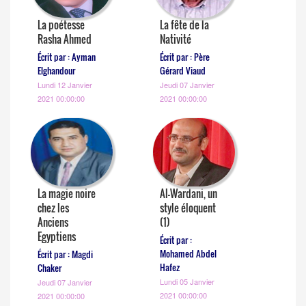
La poétesse
La fête de la
Rasha Ahmed
Nativité
Écrit par : Ayman
Écrit par : Père
Elghandour
Gérard Viaud
Lundi 12 Janvier
Jeudi 07 Janvier
2021 00:00:00
2021 00:00:00
La magie noire
Al-Wardani, un
chez les
style éloquent
Anciens
(1)
Egyptiens
Écrit par :
Mohamed Abdel
Écrit par : Magdi
Hafez
Chaker
Lundi 05 Janvier
Jeudi 07 Janvier
2021 00:00:00
2021 00:00:00