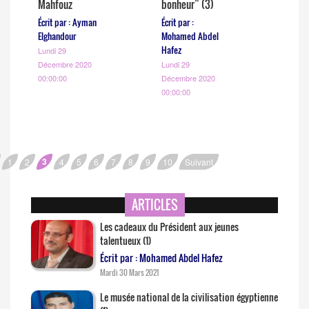
Mahfouz
bonheur” (3)
Écrit par : Ayman
Écrit par :
Elghandour
Mohamed Abdel
Hafez
Lundi 29
Décembre 2020
Lundi 29
00:00:00
Décembre 2020
00:00:00
3
1
2
4
5
6
7
8
9
10
Suivant
ARTICLES
Les cadeaux du Président aux jeunes
talentueux (1)
Écrit par : Mohamed Abdel Hafez
Mardi 30 Mars 2021
Le musée national de la civilisation égyptienne