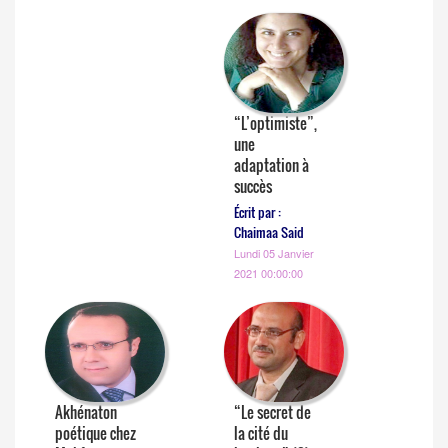
“L’optimiste”,
une
adaptation à
succès
Écrit par :
Chaimaa Said
Lundi 05 Janvier
2021 00:00:00
Akhénaton
“Le secret de
poétique chez
la cité du