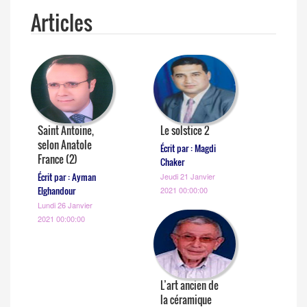
Articles
Saint Antoine,
Le solstice 2
selon Anatole
Écrit par : Magdi
France (2)
Chaker
Écrit par : Ayman
Jeudi 21 Janvier
Elghandour
2021 00:00:00
Lundi 26 Janvier
2021 00:00:00
L’art ancien de
la céramique