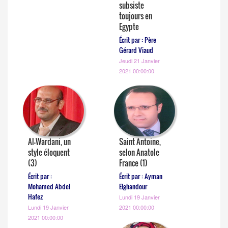
subsiste
toujours en
Egypte
Écrit par : Père
Gérard Viaud
Jeudi 21 Janvier
2021 00:00:00
Al-Wardani, un
Saint Antoine,
style éloquent
selon Anatole
(3)
France (1)
Écrit par :
Écrit par : Ayman
Mohamed Abdel
Elghandour
Hafez
Lundi 19 Janvier
Lundi 19 Janvier
2021 00:00:00
2021 00:00:00