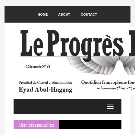
HOME
ABOUT
CONTACT
Toggle
navigation
Dernières nouvelles
Sameh C