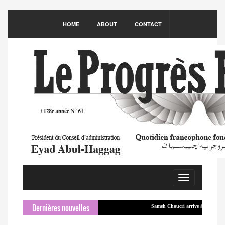
HOME
ABOUT
CONTACT
Toggle
navigation
Dernières nouvelles
Sameh Choucri arrive à Beyrouth