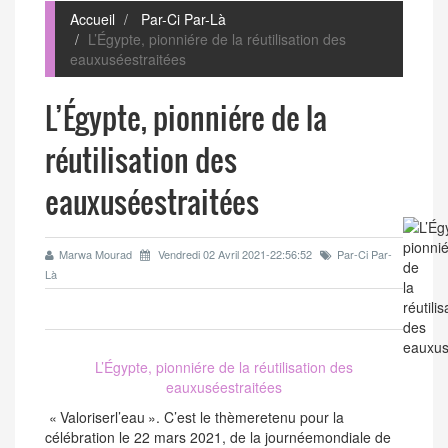
Accueil
Par-Ci Par-Là
L’Égypte, pionniére de la réutilisation des
eauxuséestraitées
L’Égypte, pionniére de la
réutilisation des
eauxuséestraitées
Marwa Mourad
Vendredi 02 Avril 2021-22:56:52
Par-Ci Par-
Là
L’Égypte, pionniére de la réutilisation des
eauxuséestraitées
« Valoriserl’eau ». C’est le thèmeretenu pour la
célébration le 22 mars 2021, de la journéemondiale de