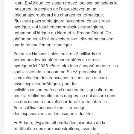
l’eau. EnAfrique, ce slogan trouve tout son sensdans la
mesureoù la gestion de l’eauestdevenue un
enjeumajeureuégard au changementclimatique.
Plusieurs pays sontaujourd’huiconfrontés au stress
hydrique, qui touchedésormaisplusieursrégions,
notammentl’Afrique du Nord et le Proche Orient. Ce
phénomèneestlié à la sécheresse, elle-mêmecausée
par le réchauffementclimatique.
Selon les Nations Unies, environ 3 milliards de
personnesdevraientêtreconfrontées au stress
hydriqued’ici 2025. Pour faire face à cephénomène, les
spécialistes de l’eaucomme SUEZ préconisent
la
valorisation des eauxuséestraitées,
pas encore
assezexploitéeenAfrique, pour les
activitésconsommatricesd’eaucomme
l’agriculture
ou
pour la
réalimentation des nappes
, ce qui assure dans
les deuxcasune nouvelle barrièrefiltrantenaturelle.
Autresutilisationspossibles : l’arrosage
des
espacesverts
ou les
usages industriels
.
EnAfrique,
l’Égypte
fait partie des pionniers de la
réutilisation des eauxuséestraitées, avec de