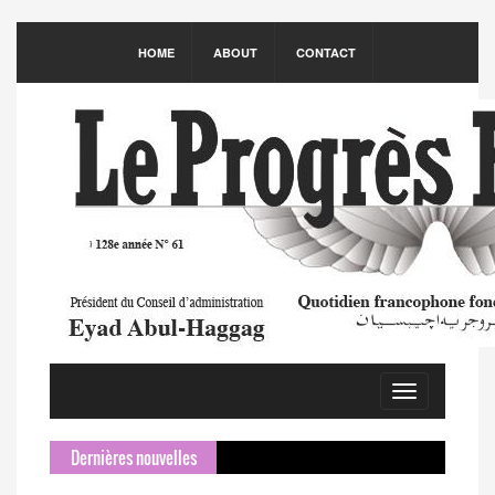
HOME
ABOUT
CONTACT
Toggle
navigation
Dernières nouvelles
Sameh Chouc