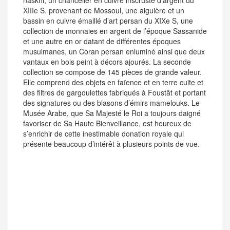
naskhi, un chancelier en cuivre inscrusté d’argent du
XIIIe S. provenant de Mossoul, une aiguière et un
bassin en cuivre émaillé d’art persan du XIXe S, une
collection de monnaies en argent de l’époque Sassanide
et une autre en or datant de différentes époques
musulmanes, un Coran persan enluminé ainsi que deux
vantaux en bois peint à décors ajourés. La seconde
collection se compose de 145 pièces de grande valeur.
Elle comprend des objets en faïence et en terre cuite et
des filtres de gargoulettes fabriqués à Foustât et portant
des signatures ou des blasons d’émirs mamelouks. Le
Musée Arabe, que Sa Majesté le Roi a toujours daigné
favoriser de Sa Haute Bienveillance, est heureux de
s’enrichir de cette inestimable donation royale qui
présente beaucoup d’intérêt à plusieurs points de vue.