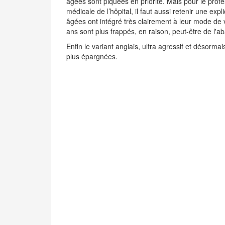
âgées sont piquées en priorité. Mais pour le pro
médicale de l’hôpital, il faut aussi retenir une ex
âgées ont intégré très clairement à leur mode de vie
ans sont plus frappés, en raison, peut-être de l'a
Enfin le variant anglais, ultra agressif et désorma
plus épargnées.