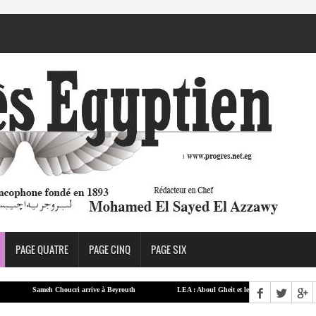
PAGE QUATRE
PAGE CINQ
PAGE SIX
Sameh Choucri arrive à Beyrouth
LEA : Aboul Gheit et le ministre finlandais des AE ex