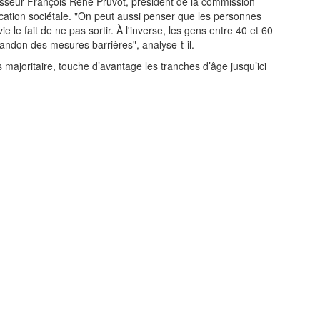
fesseur François René Pruvot, président de la commission
plication sociétale. "On peut aussi penser que les personnes
 le fait de ne pas sortir. À l'inverse, les gens entre 40 et 60
bandon des mesures barrières", analyse-t-il.
is majoritaire, touche d’avantage les tranches d’âge jusqu’ici