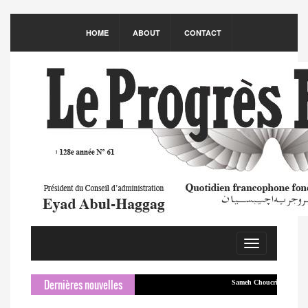
HOME
ABOUT
CONTACT
Toggle
navigation
Dernières nouvelles
Sameh Choucri arrive à Beyrouth