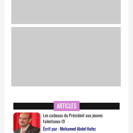
Al-Sissi à l’Académie de Police
Le porte-conteneurs "Ever Given" a commencé à bouger
et bientôt réorienté
ARTICLES
Les cadeaux du Président aux jeunes
talentueux (1)
Écrit par : Mohamed Abdel Hafez