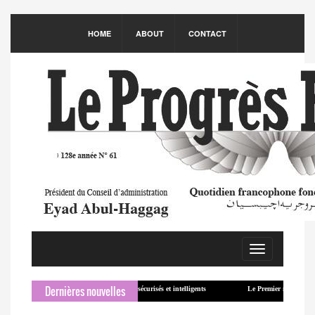
HOME
ABOUT
CONTACT
Toggle
navigation
Dernières nouvelles
ure le complexe intégré des documents sécurisés et intelligents
Le Premier ministre koweït