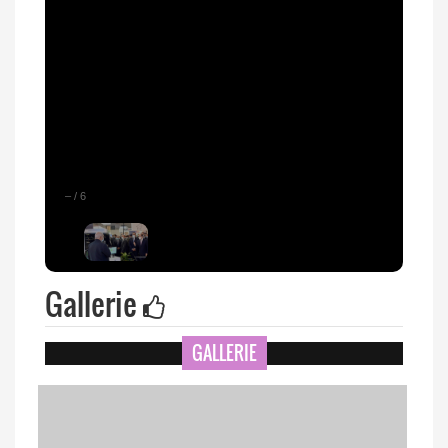
–
/
6
Gallerie
GALLERIE