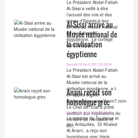
Le Président Abdel-Fattah
Al-Sissi a veillé à être
l’accueil des rois et des
reines d’Egypte à leur
Al-Sissi arrive au
arrivée au musée national
Musée national de
de la civilisation
égyptienne. Le cortège
la civlisation
doré a capté...
égyptienne
Samedi 03 Avril 2021 23:29:04
Le Président Abdel-Fattah
Al-Sissi est arrivé au
Musée national de la
civlisation égyptienne, a-t-
Anani reçoit son
on appris du site
homologue grec
d'information www.Youm7.com.
Le Chef de l'Etat a prêté
Samedi 03 Avril 2021 22:44:30
audition aux explications du
Le ministre du Tourisme et
ministre de l'Antiquité et
des Antiquités, Dr Khaled
du...
Al Anani, a reçu son
homologue grec Haris