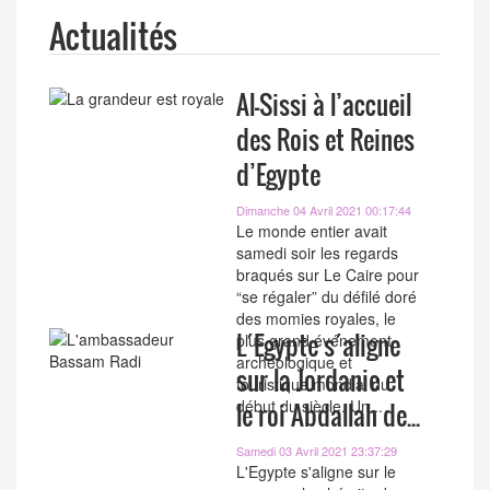
Actualités
Al-Sissi à l’accueil
des Rois et Reines
d’Egypte
Dimanche 04 Avril 2021 00:17:44
Le monde entier avait
samedi soir les regards
braqués sur Le Caire pour
“se régaler” du défilé doré
des momies royales, le
L´Egypte s´aligne
plus grand événement
archéologique et
sur la Jordanie et
touristique mondial du
début du siècle. Un...
le roi Abdallah de...
Samedi 03 Avril 2021 23:37:29
L'Egypte s'aligne sur le