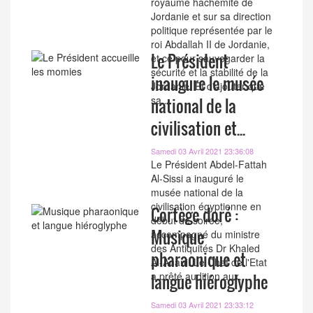
royaume hachémite de
Jordanie et sur sa direction
politique représentée par le
roi Abdallah II de Jordanie,
Le Président
et ce pour sauvegarder la
sécurité et la stabilité de la
inaugure le musée
Jordanie. Et d'ajouter que
sa...
national de la
civilisation et...
Samedi 03 Avril 2021 23:36:08
Le Président Abdel-Fattah
Al-Sissi a inauguré le
musée national de la
civilisation égyptienne en
Cortège doré :
début de soirée,
Musique
accompagné du ministre
des Antiquités Dr Khaled
pharaonique et
Al-Anani. Le Chef de l'Etat
a prêté audition aux...
langue hiéroglyphe
Samedi 03 Avril 2021 23:33:12