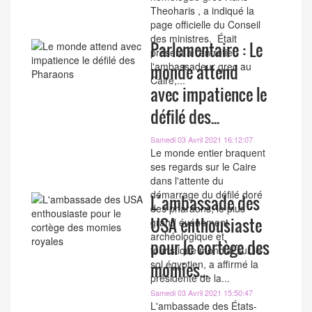
Theoharis , a indiqué la
page officielle du Conseil
des ministres. Était
Parlementaire : Le
présent à l'entretien
l'ambassadeur grec au
monde attend
Caire,...
avec impatience le
défilé des...
Samedi 03 Avril 2021 16:12:07
Le monde entier braquent
ses regards sur le Caire
dans l'attente du
démarrage du défilé doré
L´ambassade des
des pharaons, le plus
USA enthousiaste
grand événement
archéologique et
pour le cortège des
touristique mondial sur le
sol égyptien, a affirmé la
momies...
présidente de la...
Samedi 03 Avril 2021 15:50:47
L'ambassade des États-