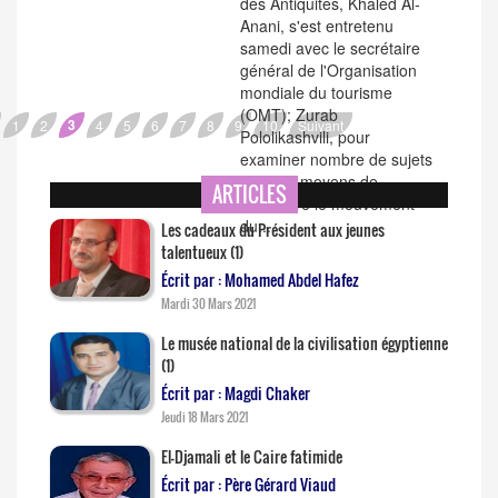
des Antiquités, Khaled Al-
Anani, s'est entretenu
samedi avec le secrétaire
général de l'Organisation
mondiale du tourisme
(OMT); Zurab
3
1
2
4
5
6
7
8
9
10
Suivant
Pololikashvili, pour
examiner nombre de sujets
dont les moyens de
ARTICLES
reprendre le mouvement
du...
Les cadeaux du Président aux jeunes
talentueux (1)
Écrit par : Mohamed Abdel Hafez
Mardi 30 Mars 2021
Le musée national de la civilisation égyptienne
(1)
Écrit par : Magdi Chaker
Jeudi 18 Mars 2021
El-Djamali et le Caire fatimide
Écrit par : Père Gérard Viaud