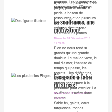
poursuit. Les terroristes se
a, seul ou à plusieurs. Tout
recroquevillent, l’Egypte...
projet, pour le mettre à
pieds, a besoin de
ressources et de plusieurs
La souffrance, une
dispositifs d’aides à la
création d’entreprise
motivation!
soutenant les jeunes...
Dimanche 09 Décembre 2018
11:53:58
Rien ne nous rend si
grands qu'une grande
douleur. Le mal de vivre, le
mal d'aimer, l'hantise du
temps qui passe, les
regrets... les différentes
Escapade à l'abri
sortes de souffrance est
parfois nécessaire à la
du stress !
personne pour exceller. La
souffrance s'avère donc
Dimanche 25 Novembre 2018
comme...
14:34:23
Sable fin, galets, eaux
turquoises, roches