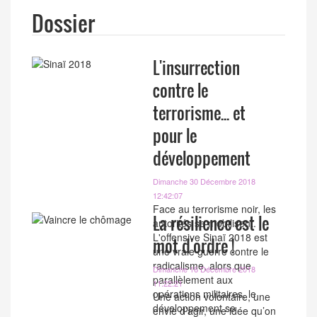
Dossier
L'insurrection
contre le
terrorisme... et
pour le
développement
Dimanche 30 Décembre 2018
12:42:07
Face au terrorisme noir, les
La résilience est le
autorités se mobilisent.
L'offensive Sinaï 2018 est
mot d'ordre !
une vraie guerre contre le
radicalisme, alors que
Dimanche 16 Décembre 2018
parallèlement aux
11:22:21
opérations militaires, le
Une action volontaire, une
développement se
envie d’agir, une idée qu’on