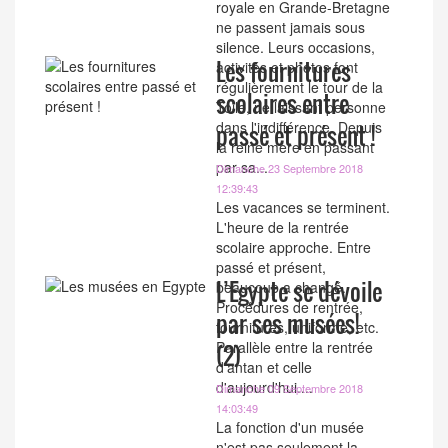
royale en Grande-Bretagne
ne passent jamais sous
silence. Leurs occasions,
Les fournitures
activités et photos font
régulièrement le tour de la
scolaires entre
Toile, ne laissant personne
dans l'indifférence. Depuis
passé et présent !
la reine mère en passant
par sa...
Dimanche 23 Septembre 2018
12:39:43
Les vacances se terminent.
L'heure de la rentrée
scolaire approche. Entre
passé et présent,
L’Egypte se dévoile
beaucoup a changé.
Procédures de rentrée,
par ses musées!
fournitures, uniforme, etc.
Parallèle entre la rentrée
(2)
d'antan et celle
d'aujourd'hui....
Dimanche 09 Septembre 2018
14:03:49
La fonction d'un musée
n'est pas seulement la