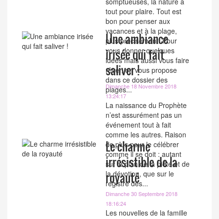
somptueuses, la nature a
tout pour plaire. Tout est
bon pour penser aux
vacances et à la plage,
Une ambiance
plus précisément. Pour
vous donner quelques
irisée qui fait
idées mais aussi vous faire
saliver !
rêver, on vous propose
dans ce dossier des
Dimanche 18 Novembre 2018
plages...
13:24:17
La naissance du Prophète
n’est assurément pas un
événement tout à fait
comme les autres. Raison
Le charme
de plus pour le célébrer
comme il se doit : autant
irrésistible de la
sur le plan de la piété et de
la dévotion, que sur le
royauté
registre des...
Dimanche 30 Septembre 2018
18:16:24
Les nouvelles de la famille