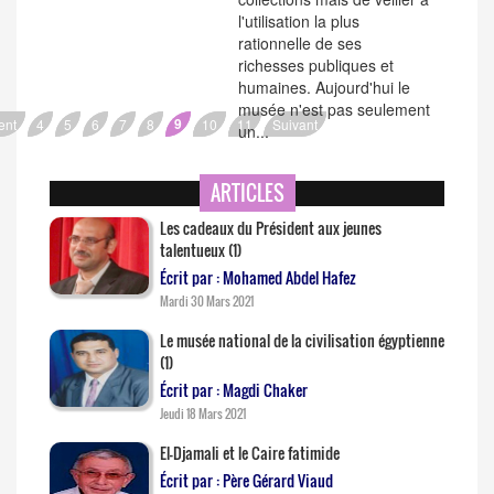
l'utilisation la plus
rationnelle de ses
richesses publiques et
humaines. Aujourd'hui le
musée n'est pas seulement
9
ent
4
5
6
7
8
10
11
Suivant
un...
ARTICLES
Les cadeaux du Président aux jeunes
talentueux (1)
Écrit par : Mohamed Abdel Hafez
Mardi 30 Mars 2021
Le musée national de la civilisation égyptienne
(1)
Écrit par : Magdi Chaker
Jeudi 18 Mars 2021
El-Djamali et le Caire fatimide
Écrit par : Père Gérard Viaud