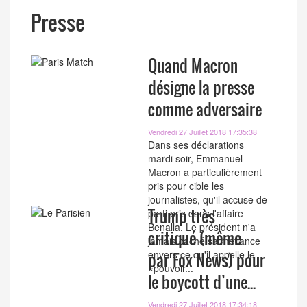
Presse
Quand Macron
désigne la presse
comme adversaire
Vendredi 27 Juillet 2018 17:35:38
Dans ses déclarations
mardi soir, Emmanuel
Macron a particulièrement
pris pour cible les
journalistes, qu'il accuse de
Trump très
parti pris dans l'affaire
Benalla. Le président n'a
critiqué (même
jamais caché sa méfiance
envers ce qu'il appelle le
par Fox News) pour
«pouvoir...
le boycott d’une...
Vendredi 27 Juillet 2018 17:34:18