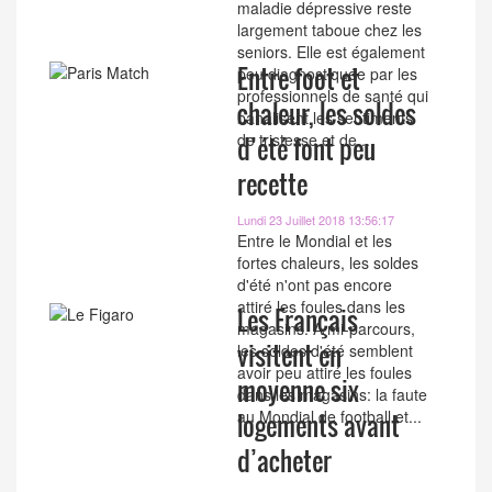
maladie dépressive reste
largement taboue chez les
seniors. Elle est également
Entre foot et
peu diagnostiquée par les
professionnels de santé qui
chaleur, les soldes
banalisent les sentiments
de tristesse et de...
d’été font peu
recette
Lundi 23 Juillet 2018 13:56:17
Entre le Mondial et les
fortes chaleurs, les soldes
d'été n'ont pas encore
attiré les foules dans les
Les Français
magasins. A mi-parcours,
visitent en
les soldes d'été semblent
avoir peu attiré les foules
moyenne six
dans les magasins: la faute
au Mondial de football et...
logements avant
d’acheter