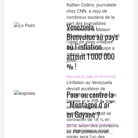
Kaitlan Collins, journaliste
chez CNN, a reçu de
nombreux soutiens de la
part des journalistes
Venezuela :
accrédités à la Maison
Bienvenue au pays
Blanche. Donald Trump fait
l’objet de vives critiques
où l’inflation
depuis que son équipe a
refusé, le mercredi 26
atteint 1 000 000
juillet,...
% !
Mercredi 25 Juillet 2018 14:25:56
L’inflation au Venezuela
devrait accélérer de
Pour ou contre la
1.000.000 % d'ici la fin de
l'année et le PIB du pays,
“Montagne d’or”
en crise financière et
en Guyane ?
humanitaire, devrait se
contracter de 18 % en
Mercredi 25 Juillet 2018 14:25:09
2018, selon des prévisions
Le gigantesque projet
du FMI publiées lundi....
minier sera l'un des