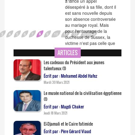
a lancé un appel
désespéré à sa fille, dont il
est sans nouvelle depuis
son absence controversée
au mariage royal. Mais
pour l'entourage de la
8
3
4
5
6
7
9
10
11
12
Suivant
duchesse de Sussex, la
victime n'est pas celle que
l'on...
ARTICLES
Les cadeaux du Président aux jeunes
talentueux (1)
Écrit par : Mohamed Abdel Hafez
Mardi 30 Mars 2021
Le musée national de la civilisation égyptienne
(1)
Écrit par : Magdi Chaker
Jeudi 18 Mars 2021
El-Djamali et le Caire fatimide
Écrit par : Père Gérard Viaud