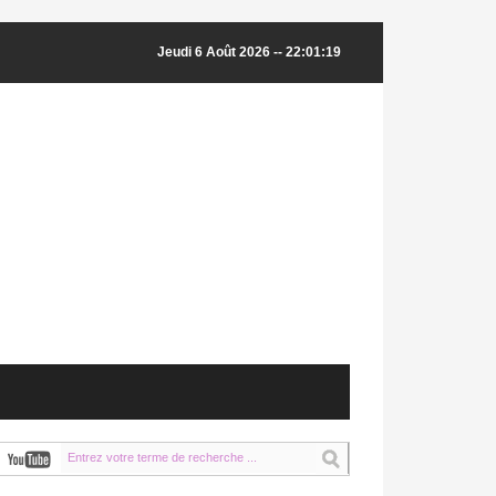
Jeudi 6 Août 2026 -- 22:01:19
nent la situation dans la région arabe
Le Président inaugure le complexe intégré des docume