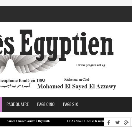
PAGE QUATRE
PAGE CINQ
PAGE SIX
ameh Choucri arrive à Beyrouth
LEA : Aboul Gheit et le ministre finlandais des AE exami