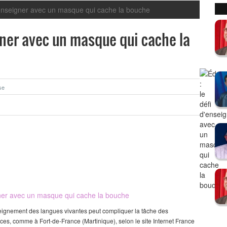
d´enseigner avec un masque qui cache la bouche
igner avec un masque qui cache la
se
gner avec un masque qui cache la bouche
seignement des langues vivantes peut compliquer la tâche des
uces, comme à Fort-de-France (Martinique), selon le site Internet France