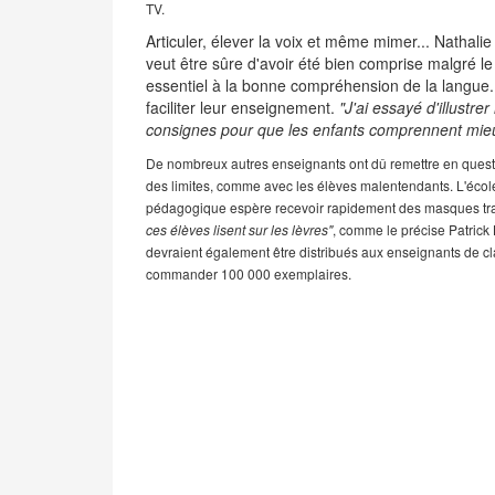
TV.
Articuler, élever la voix et même mimer... Nathali
veut être sûre d'avoir été bien comprise malgré
l
essentiel à la bonne compréhension de la langue.
faciliter leur enseignement.
"J'ai essayé d'illustr
consignes pour que les enfants comprennent mie
De nombreux autres enseignants ont dû remettre en questi
des limites, comme avec les élèves malentendants. L'école
pédagogique espère recevoir rapidement des masques tra
ces élèves lisent sur les lèvres"
, comme le précise Patrick
devraient également être distribués aux enseignants de cla
commander 100 000 exemplaires.