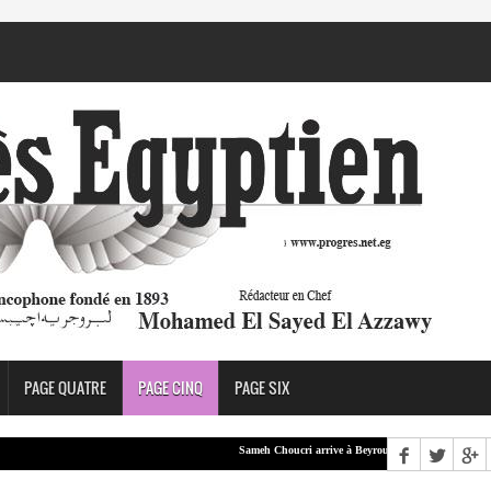
PAGE QUATRE
PAGE CINQ
PAGE SIX
Sameh Choucri arrive à Beyrouth
LEA : Aboul 