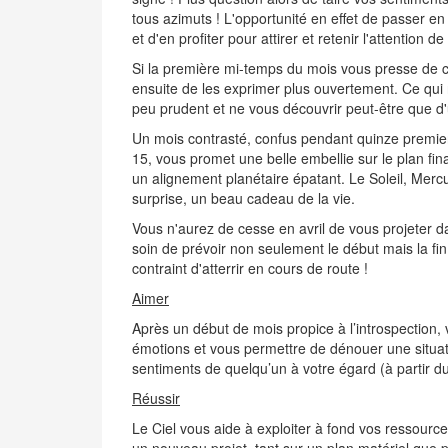
tous azimuts ! L'opportunité en effet de passer e
et d'en profiter pour attirer et retenir l'attention d
Si la première mi-temps du mois vous presse de ca
ensuite de les exprimer plus ouvertement. Ce qui 
peu prudent et ne vous découvrir peut-être que d'un
Un mois contrasté, confus pendant quinze premiers 
15, vous promet une belle embellie sur le plan fi
un alignement planétaire épatant. Le Soleil, Mer
surprise, un beau cadeau de la vie.
Vous n'aurez de cesse en avril de vous projeter d
soin de prévoir non seulement le début mais la fin.
contraint d'atterrir en cours de route !
Aimer
Après un début de mois propice à l’introspection, v
émotions et vous permettre de dénouer une situati
sentiments de quelqu’un à votre égard (à partir du
Réussir
Le Ciel vous aide à exploiter à fond vos ressource