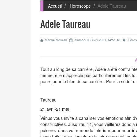
Accueil
Horoscope
Adele Taureau
Adele Taureau
Marwa Mourad
Samedi 03 Avril 2021-14:51:18
Horos
A
Tout au long de sa carrière, Adèle a été contrainte d
même, elle n’apprécie pas particulièrement les t
peurs pour le bien de sa carrière. Pour la séduir
Taureau
21 avril-21 mai
Vénus vous invite à canaliser vos émotions afin d'ê
constructives. Jusqu'au 14, vous veillerez donc 
puiserez dans votre monde intérieur pour nourrir vo
signe ! Plus question alors de taire vos sentiment