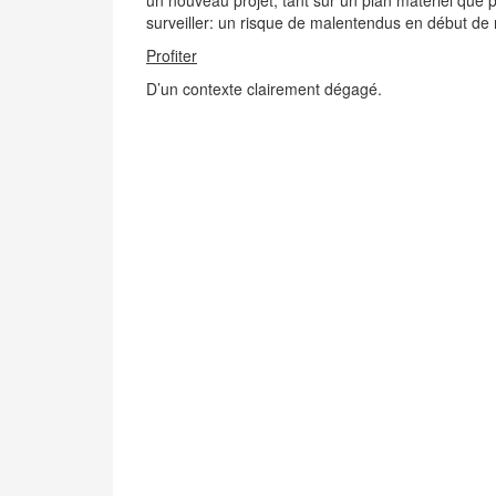
un nouveau projet, tant sur un plan matériel que pe
surveiller: un risque de malentendus en début de 
Profiter
D’un contexte clairement dégagé.