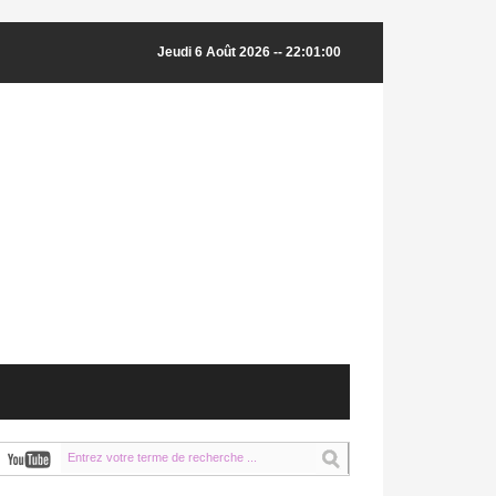
Jeudi 6 Août 2026 -- 22:01:01
 Aboul Gheit et le ministre finlandais des AE examinent la situation dans la région arabe