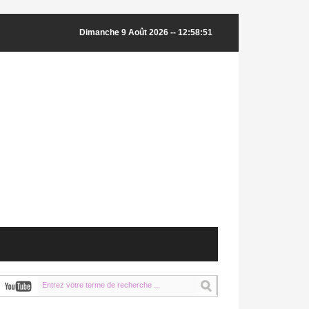
Dimanche 9 Août 2026 -- 12:58:51
Gheit et le ministre finlandais des AE examinent la situation dans la région arabe
Le Prés