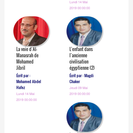
Lundi 14 Mai
2019 00:00:00
La voie d’Al-
L’enfant dans
Manasrah de
l’ancienne
Mohamed
civilisation
Jibril
égyptienne (2)
Écrit par :
Écrit par : Magdi
Mohamed Abdel
Chaker
Hafez
Jeudi 09 Mai
Lundi 14 Mai
2019 00:00:00
2019 00:00:00