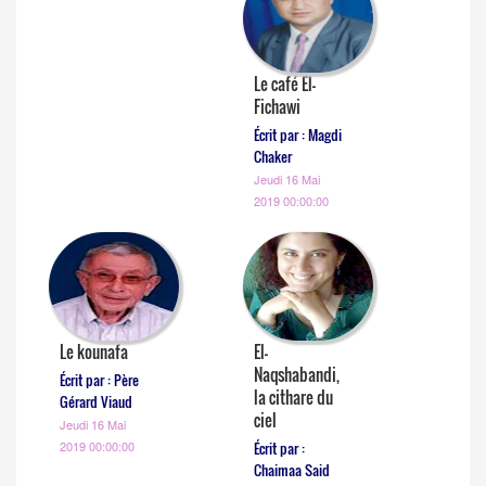
Le café El-
Fichawi
Écrit par : Magdi
Chaker
Jeudi 16 Mai
2019 00:00:00
Le kounafa
El-
Naqshabandi,
Écrit par : Père
la cithare du
Gérard Viaud
ciel
Jeudi 16 Mai
2019 00:00:00
Écrit par :
Chaimaa Said