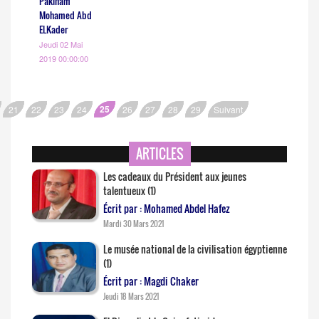
Pakinam
Mohamed Abd
ELKader
Jeudi 02 Mai
2019 00:00:00
25
21
22
23
24
26
27
28
29
Suivant
ARTICLES
Les cadeaux du Président aux jeunes
talentueux (1)
Écrit par : Mohamed Abdel Hafez
Mardi 30 Mars 2021
Le musée national de la civilisation égyptienne
(1)
Écrit par : Magdi Chaker
Jeudi 18 Mars 2021