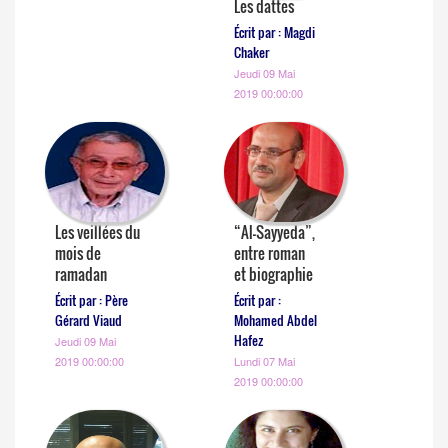
Les dattes
Écrit par : Magdi
Chaker
Jeudi 09 Mai
2019 00:00:00
Les veillées du
“Al-Sayyeda”,
mois de
entre roman
ramadan
et biographie
Écrit par : Père
Écrit par :
Gérard Viaud
Mohamed Abdel
Hafez
Jeudi 09 Mai
2019 00:00:00
Lundi 07 Mai
2019 00:00:00