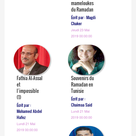
mameloukes
du Ramadan
Écrit par : Magdi
Chaker
Jeudi 23 Mai
2019 00:00:00
Fathia Al-Assal
Souvenirs du
et
Ramadan en
l’impossible
Tunisie
(1)
Écrit par :
Chaimaa Said
Écrit par :
Mohamed Abdel
Lundi 21 Mai
Hafez
2019 00:00:00
Lundi 21 Mai
2019 00:00:00