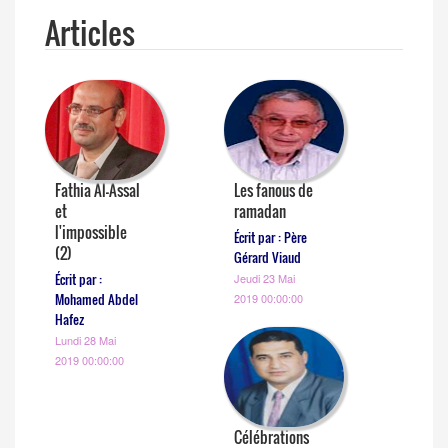
Articles
Fathia Al-Assal
Les fanous de
et
ramadan
l'impossible
Écrit par : Père
(2)
Gérard Viaud
Écrit par :
Jeudi 23 Mai
Mohamed Abdel
2019 00:00:00
Hafez
Lundi 28 Mai
2019 00:00:00
Célébrations