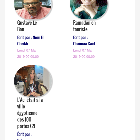
Gustave Le
Ramadan en
Bon
touriste
Écrit par : Nour El
Écrit par :
Cheikh
Chaimaa Said
Lundi 07 Mai
Lundi 07 Mai
2019 00:00:00
2019 00:00:00
L’Aci était à la
ville
égyptienne
des 100
portes (2)
Écrit par :